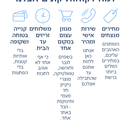
מחירים
שירות
מגוון
משלוחים
קנייה
מנצחים
אישי
עצום
זריזים
בטוחה
ומהיר
במקום
עד
ושקופה
המותגים
אחד
הבית
האהובים
אנחנו
בלי
עליכם,
כאן
אותיות
בשמים
כי אף
במחירים
ללוות
קטנות,
לגבר
אחד לא
הזולים
אתכם
בלי
ולאישה,
אוהב
ביותר
עד
הפתעות
טואלטיקה,
לחכות
ברשת
שהחבילה
מוצרי
אצלכם
ניקיון
חד
פעמי
ותינוקות
- הכל
באתר
אחד.