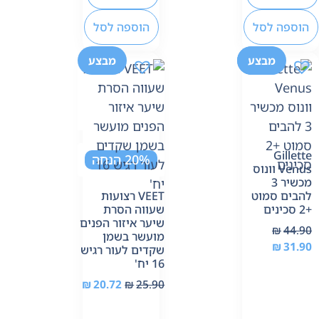
הוספה לסל
הוספה לסל
-29%
מבצע
מבצע
Gillette
20% הנחה
Venus וונוס
מכשיר 3
להבים סמוט
VEET רצועות
+2 סכינים
שעווה הסרת
שיער איזור הפנים
₪
44.90
מועשר בשמן
₪
31.90
שקדים לעור רגיש
16 יח'
₪
20.72
₪
25.90