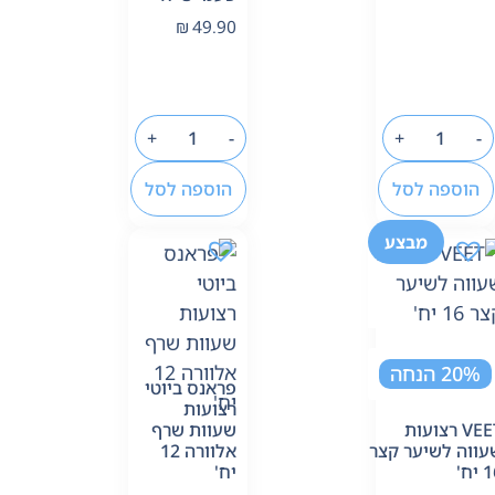
₪
49.90
+
-
+
-
הוספה לסל
הוספה לסל
מבצע
20% הנחה
פראנס ביוטי
רצועות
VEET רצועות
שעוות שרף
עווה לשיער קצר
אלוורה 12
יח'
יח'