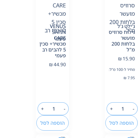
ג'ילט ג'ל
VENUS
גילוח סרוויס
SATIN
מועשר
CARE
בלחות 200
מכשיר+ סכין
מ"ל
5 להבים רב
פעמי
₪
15.90
₪
44.90
מחיר ל-100 מ"ל:
₪
7.95
+
-
+
-
הוספה לסל
הוספה לסל