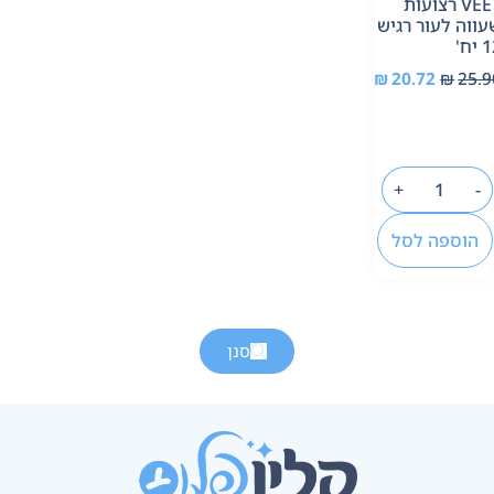
VEET רצועות
עווה לעור רגיש
יח'
₪
20.72
₪
25.9
+
-
הוספה לסל
סנן