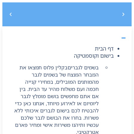
משלוח חינם בקנייה מעל 299 ₪, לא כולל בישום
5% הנחה על הקנייה הראשונה בקוד קופון : START5
דף הבית
בישום וקוסמטיקה
בשמים לגברים
בקלין פלוס תמצאו את
המבחר המנצח של בשמים לגבר
מהמותגים המובילים, במחירי קנייה
חכמה ועם משלוח מהיר עד הבית. בין
אם אתם מחפשים בושם מומלץ לגבר
ליומיום או לאירוע מיוחד, אנחנו כאן כדי
להבטיח לכם בישום לגברים איכותי ללא
פשרות. בחרו את הבושם לגבר שלכם
עכשיו ותיהנו משירות אישי ומחיר פארם
אטרקטיבי.