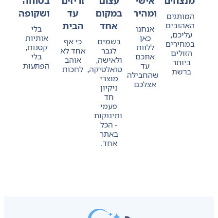
מנצחים
אישי
עצום
זריזים
בטוחה
ומהיר
במקום
עד
ושקופה
המותגים
אחד
הבית
האהובים
אנחנו
בלי
עליכם,
כאן
אותיות
בשמים
כי אף
במחירים
ללוות
קטנות,
לגבר
אחד לא
הזולים
אתכם
בלי
ולאישה,
אוהב
ביותר
עד
הפתעות
טואלטיקה,
לחכות
ברשת
שהחבילה
מוצרי
אצלכם
ניקיון
חד
פעמי
ותינוקות
- הכל
באתר
אחד.