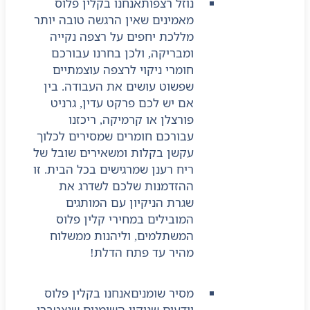
נוזל רצפות
אנחנו בקלין פלוס
מאמינים שאין הרגשה טובה יותר
מללכת יחפים על רצפה נקייה
ומבריקה, ולכן בחרנו עבורכם
חומרי ניקוי לרצפה עוצמתיים
שפשוט עושים את העבודה. בין
אם יש לכם פרקט עדין, גרניט
פורצלן או קרמיקה, ריכזנו
עבורכם חומרים שמסירים לכלוך
עקשן בקלות ומשאירים שובל של
ריח רענן שמרגישים בכל הבית. זו
ההזדמנות שלכם לשדרג את
שגרת הניקיון עם המותגים
המובילים במחירי קלין פלוס
המשתלמים, וליהנות ממשלוח
מהיר עד פתח הדלת!
מסיר שומנים
אנחנו בקלין פלוס
יודעים שניקוי השומנים שנצטברו