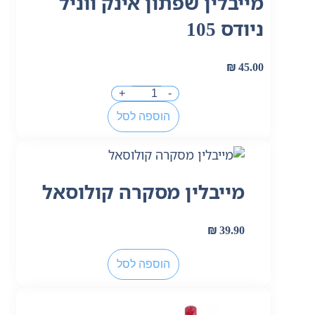
מייבלין שפתון אינק ווניל
ניודס 105
₪
45.00
+
-
הוספה לסל
מייבלין מסקרה קולוסאל
₪
39.90
הוספה לסל