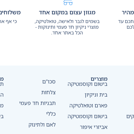
מהיר
מגוון עצום במקום אחד
משלוחים 
אתכם עד
בשמים לגבר ולאישה, טואלטיקה,
כי אף אח
כם
מוצרי ניקיון חד פעמי ותינוקות -
הכל באתר אחד.
מוצרים
מד
סכו"ם
בישום וקוסמטיקה
תק
צלחות
בית וניקיון
הצ
תבניות חד פעמי
פארם וטואלטיקה
מד
כללי
ים
בישום וקוסמטיקה
בי
לאם ולתינוק
אביזרי איפור