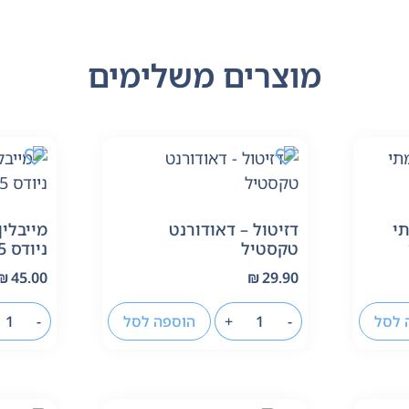
מוצרים משלימים
תי
דזיטול – דאודורנט
מייבלין
טקסטיל
ניודס 105
₪
45.00
₪
29.90
 לסל
-
+
הוספה לסל
-