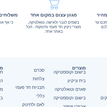
מהיר
מגוון עצום במקום אחד
משלוחים 
אתכם עד
בשמים לגבר ולאישה, טואלטיקה,
כי אף אח
כם
מוצרי ניקיון חד פעמי ותינוקות - הכל
באתר אחד.
מוצרים
מד
סכו"ם
בישום וקוסמטיקה
תק
צלחות
בית וניקיון
הצ
תבניות חד פעמי
פארם וטואלטיקה
מד
כללי
ים
בישום וקוסמטיקה
בי
לאם ולתינוק
אביזרי איפור