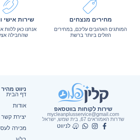
מחירים מנצחים
שירות אישי ו
המותגים האהובים עליכם, במחירים
אנחנו כאן ללוות 
הזולים ביותר ברשת
שהחבילה אצל
ניווט מהיר
דף הבית
אודות
שירות לקוחות בווטסאפ
mycleanplusservice@gmail.com
יצירת קשר
שדרות האמוראים 67, בית שמש​, ישראל
לניווט
מכירה לעסק
בלוג