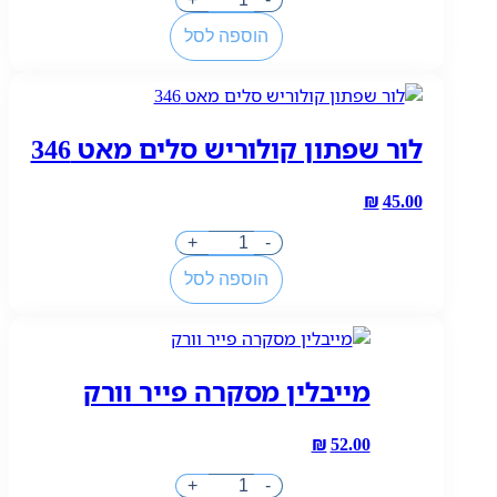
של
הוספה לסל
לוריאל
שפתון
עמיד
מאט
לור שפתון קולוריש סלים מאט 346
רזיזטנס
420
₪
45.00
כמות
+
-
של
הוספה לסל
לור
שפתון
קולוריש
סלים
מייבלין מסקרה פייר וורק
מאט
346
₪
52.00
כמות
+
-