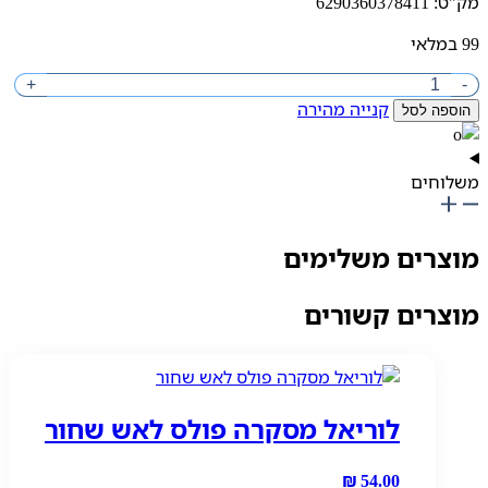
מק"ט: 6290360378411
99 במלאי
מות
+
-
ל
קנייה מהירה
הוספה לסל
ויאל
לנד
ורבון
משלוחים
דפ
וניסקס
מוצרים משלימים
10
"ל
מוצרים קשורים
רגרנס
ורלד
לוריאל מסקרה פולס לאש שחור
₪
54.00