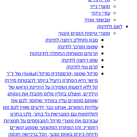
מוצרי נייר
עזרי ניקוי
מבשמי אוויר
לאם ולתינוק
מוצרי טיפוח הפנים והגוף
סבון ותחליב רחצה לתינוק
שמפו ומרכך לתינוק
קרמים ומשחות החתלה לתינוקות
שמן רחצה לתינוק
קרם גוף לתינוק
סרקל שמפו -קרם
סדרת סרקל (Serkal) של ד"ר
פישר היא הפתרון היעיל ביותר להבטחת סירוק
קל ללא דמעות ושמירה על היגיינת הראש של
הילדים, ואצלנו בקלין פלוס תקבלו את המותג
שאתם סומכים עליו במחיר שחוסך לכם את
עלויות הפארם. אנחנו כבר יודעים שאין לכם זמן
למלחמות עם המברשת כל בוקר, ולכן בחרנו
עבורכם את מוצרי סרקל המבוססים על תמציות
רוזמרין. זהו הפתרון המקצועי שמונע קשרים
ודוחה כינים באופן טבעי, הכל ברכישה חכמה