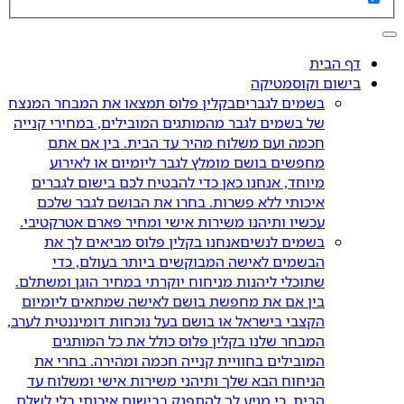
דף הבית
בישום וקוסמטיקה
בשמים לגברים
בקלין פלוס תמצאו את המבחר המנצח
של בשמים לגבר מהמותגים המובילים, במחירי קנייה
חכמה ועם משלוח מהיר עד הבית. בין אם אתם
מחפשים בושם מומלץ לגבר ליומיום או לאירוע
מיוחד, אנחנו כאן כדי להבטיח לכם בישום לגברים
איכותי ללא פשרות. בחרו את הבושם לגבר שלכם
עכשיו ותיהנו משירות אישי ומחיר פארם אטרקטיבי.
בשמים לנשים
אנחנו בקלין פלוס מביאים לך את
הבשמים לאישה המבוקשים ביותר בעולם, כדי
שתוכלי ליהנות מניחוח יוקרתי במחיר הוגן ומשתלם.
בין אם את מחפשת בושם לאישה שמתאים ליומיום
הקצבי בישראל או בושם בעל נוכחות דומיננטית לערב,
המבחר שלנו בקלין פלוס כולל את כל המותגים
המובילים בחוויית קנייה חכמה ומהירה. בחרי את
הניחוח הבא שלך ותיהני משירות אישי ומשלוח עד
הבית, כי מגיע לך להתפנק בבישום איכותי בלי לשלם