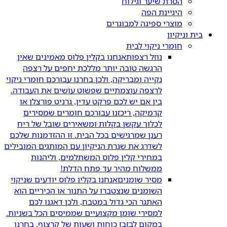
הסרת שיער וגילוח
היגיינת הפה
מוצרי ספיגה למבוגרים
בית וניקיון
חומרי ניקוי לבית
נוזל רצפות
אנחנו בקלין פלוס מאמינים שאין
הרגשה טובה יותר מללכת יחפים על רצפה
נקייה ומבריקה, ולכן בחרנו עבורכם חומרי ניקוי
לרצפה עוצמתיים שפשוט עושים את העבודה.
בין אם יש לכם פרקט עדין, גרניט פורצלן או
קרמיקה, ריכזנו עבורכם חומרים שמסירים
לכלוך עקשן בקלות ומשאירים שובל של ריח
רענן שמרגישים בכל הבית. זו ההזדמנות שלכם
לשדרג את שגרת הניקיון עם המותגים המובילים
במחירי קלין פלוס המשתלמים, וליהנות
ממשלוח מהיר עד פתח הדלת!
מסיר שומנים
אנחנו בקלין פלוס יודעים שניקוי
השומנים שנצטברו על התנור או הכיריים הוא
האתגר הכי גדול במטבח, ולכן דאגנו לכם
למסירי שומן מקצועיים שממיסים הכל בשניות.
במקום לבזבז כוחות ושעות של קרצוף, בחרנו