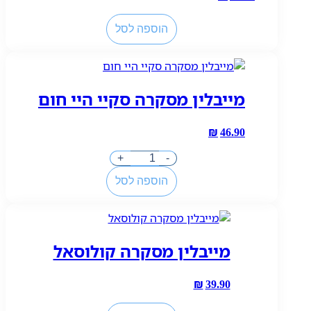
כמות
הוספה לסל
של
לוריאל
מסקרה
פולס
מייבלין מסקרה סקיי היי חום
לאש
שחור
₪
46.90
כמות
+
-
של
הוספה לסל
מייבלין
מסקרה
סקיי
היי
מייבלין מסקרה קולוסאל
חום
₪
39.90
כמות