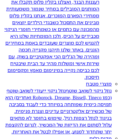
רעננות הבגד, ואצלנו בקלין פלוס תקבלו את
המותגים המובילים במחיר שנמוך משמעותית
ממחירי הפארם המוכרים. אנחנו בקלין פלוס
מבינים את התסכול כשבגדי הילדים יוצאים
מהמכונה עם כתמים או כשמחירי חומרי הניקוי
מכבידים על הכיס, ולכן המומחיות שלנו היא
להנגיש לכם מוצרים שעובדים באמת במחירים
הוגנים. באתר שלנו תיהנו מקנייה חכמה
ומהירה של הג'לים הכי אפקטיביים בשוק, עם
שירות אישי ומשלוח מהיר עד הבית שיבטיח
לכם כביסה נקייה במינימום מאמץ ומקסימום
חיסכון.
מוצרי מטבח
נוזל ניקוי לשואב שוטף
נוזל ניקוי ייעודי לשואב-שוטף
(כמו Roborock, Dreame, Bissell, Tineco ואחרים) הוא
תמיסה כימית שפותחה במיוחד כדי לעבוד בסביבה
של מכשירים אלקטרוניים עדינים וצנרת פנימית.
בניגוד לנוזל רצפות רגיל, שימוש בחומר לא מתאים
עלול לסתום את הדיזות של המכשיר, לגרום להקצפת
יתר שתחדור למנוע, או אפילו לבטל את האחריות.
מדיח כלים