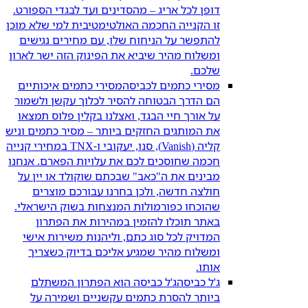
דופן לכל אריג – מהסדינים ועד לבגדי הספורט.
זו הקנייה החכמה האולטימטיבית למי שלא מוכן
להתפשר על הניחוח שלו, עם מחירים נגישים
ומשלוח מהיר שיביא את הפינוק הזה ישר לארון
שלכם.
מסירי כתמים לכביסה
מסירי כתמים איכותיים
הם הדרך הבטוחה להסיר לכלוך עקשן ולשמור
על אורך חיי הבגד, ואצלנו בקלין פלוס תמצאו
את המותגים החזקים ביותר – מסיר כתמים וניש
קליה (Vanish), סנו, יעקובי ו-TNX במחירי קנייה
חכמה שחוסכים לכם את עלויות הפארם. אנחנו
מבינים את ה"כאב" שבכתם שוקולד או יין על
חולצה חדשה, ולכן בחרנו עבורכם מוצרים
שהוכחו כפורמולות המנצחות בשוק הישראלי.
באתר תוכלו להזמין במהירות את הפתרון
המדויק לכל סוג כתם, וליהנות משירות אישי
ומשלוח מהיר שמגיע אליכם בדיוק כשצריך
אותו.
ג'ל כביסה
ג'ל כביסה הוא הפתרון המשתלם
ביותר להסרת כתמים עקשניים ושמירה על