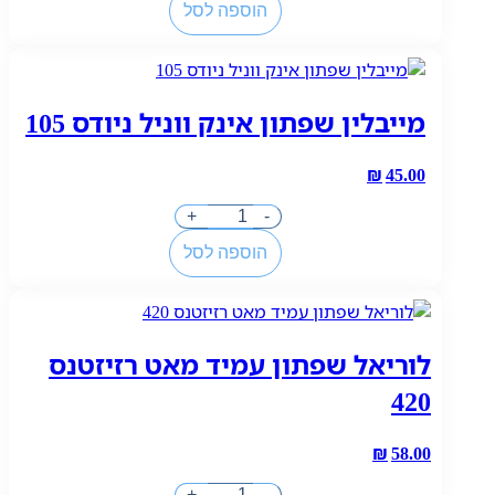
הוספה לסל
של
לוריאל
מסקרה
פנורמה
מייבלין שפתון אינק ווניל ניודס 105
₪
45.00
כמות
+
-
של
הוספה לסל
מייבלין
שפתון
אינק
ווניל
לוריאל שפתון עמיד מאט רזיזטנס
ניודס
105
420
₪
58.00
כמות
+
-