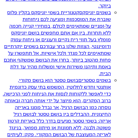
ביוקר.
בשמים יוניסקס
קטגוריית בשמי יוניסקס בקלין פלוס
שוברת את המוסכמות ומציעה לכם ניחוחות
על-זמניים שמתאימים לכולם, במחירי קנייה חכמה
ללא תחרות. בין אם אתם מחפשים בושם יוניסקס
מומלץ בעל תווי ריח נקיים ורעננים או ניחוח עמוק
ודומיננטי, הצוות שלנו בחר עבורכם בשמים יוקרתיים
שמתאימים לכל מגדר ולכל אישיות. אל תתפשרו על
פחות מהטוב ביותר, בחרו את הבושם שמשקף אתכם
באמת ותיהנו משירות אישי ומשלוח מהיר עד דלת
הבית.
בשמים טסטרים
בושם טסטר הוא בושם מקורי,
אותנטי וחדש לחלוטין, המשמש בתי עסק כדוגמית
כדי לאפשר ללקוחות לנסות את הניחוח לפני הרכישה.
ברוב המקרים, הוא מיוצר על ידי אותה חברה ובאותה
נוסחה כמו הבושם הרגיל, אך נבדל ממנו באריזה
החיצונית. ההבדלים בין בושם טסטר לבושם רגיל
אריזה: בשמי טסטר מגיעים בדרך כלל באריזת קרטון
פשוטה ולבנה, ללא תמונות או מיתוג מפואר, בניגוד
לאריזה המעוצבת של הבושם המקורי. פקק: לעיתים