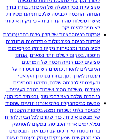
מקצועיות בכל הפעלה של המכונה. בחרו בדרך
הנוחה והחכמה לכביסה שלכם ותיהנו משירות
אישי ומשלוח מהיר עד הבית – כי ניקיון איכותי
לא חייב להיות יקר.
אבקות כביסה
הצוות של קלין פלוס בחר עבורכם
אבקות כביסה בפורמולות מתקדמות שחודרות
לסיב הבגד ומבטיחות ניקיון בוהק במקסימום
חיסכון. במקום לשלם יותר בפארם, אנחנו
מציעים לכם קנייה חכמה של המותגים
המובילים להסרת כתמים קשים ושמירה על
רעננות לאורך זמן. בחרו בפתרון הקלאסי
והעוצמתי לכביסה שלכם, ותיהנו ממחירים
מעולים, משלוח מהיר ושירות בגובה העיניים –
כי הבית שלכם ראוי להכי טוב, ובמחיר הכי הוגן.
מבשם כביסה
בקלין פלוס אנחנו יודעים שהסוד
לכביסה בלתי נשכחת נמצא בטיפות הקטנות
של מבשם איכותי, כזה שגורם לכל הבית להריח
נפלא ימים אחרי הכביסה. במקום להסתפק
בריח סטנדרטי, ריכזנו עבורכם את המבשמים
הכי מבוקשים שמעניקים עומק ורעננות יוצאת