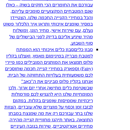
עבורכם את החומרים הכי חזקים בשוק – כאלו
שגם המטבחים המקצועיים סומכים עליהם,
והכל במחירי הקנייה החכמה שלנו. הצטיידו
במסיר שומנים איכותי ותראו איך הלכלוך פשוט
נעלם, עם שירות אישי, מחיר הוגן, ומשלוח
מהיר שיגיע אליכם בדיוק לפני הבישולים של
סוף השבוע.
סבון כלים
סבון כלים איכותי הוא המפתח
למטבח מבריק במינימום מאמץ, ואצלנו בקלין
פלוס תמצאו את המותגים המובילים כמו פיירי
(Fairy) וספארק במחירי קנייה חכמה שחוסכים
לכם משמעותית בעלויות התחזוקה של הבית.
אנחנו בקלין פלוס מבינים את ה"כאב"
שבשטיפת כלים מתישה אחרי יום ארוך, ולכן
המומחיות שלנו היא להנגיש לכם פורמולות
ריכוזיות שממיסות שומנים בקלות. במקום
לבזבז זמן וכסף על מוצרים שלא עובדים, הצוות
שלנו בחר עבורכם רק את מה שמנצח במבחן
התוצאה. באתר תיהנו מחוויית קנייה מהירה,
מחירים אטרקטיביים, שירות בגובה העיניים