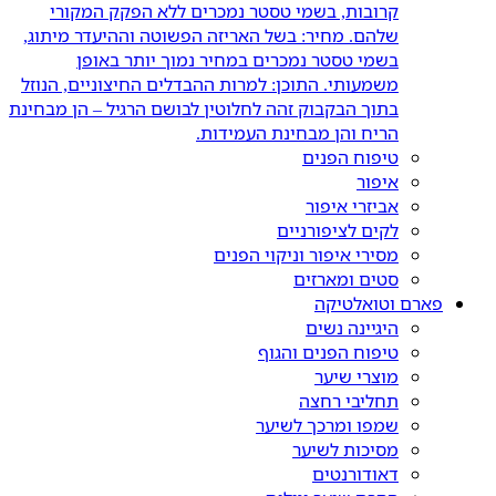
קרובות, בשמי טסטר נמכרים ללא הפקק המקורי
שלהם. מחיר: בשל האריזה הפשוטה וההיעדר מיתוג,
בשמי טסטר נמכרים במחיר נמוך יותר באופן
משמעותי. התוכן: למרות ההבדלים החיצוניים, הנוזל
בתוך הבקבוק זהה לחלוטין לבושם הרגיל – הן מבחינת
הריח והן מבחינת העמידות.
טיפוח הפנים
איפור
אביזרי איפור
לקים לציפורניים
מסירי איפור וניקוי הפנים
סטים ומארזים
פארם וטואלטיקה
היגיינה נשים
טיפוח הפנים והגוף
מוצרי שיער
תחליבי רחצה
שמפו ומרכך לשיער
מסיכות לשיער
דאודורנטים