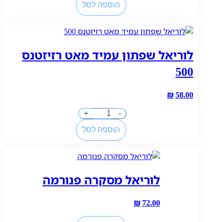
הוספה לסל
של
מייבלין
מסקרה
קולוסאל
לוריאל שפתון עמיד מאט רזיזטנס
500
₪
58.00
כמות
+
-
של
הוספה לסל
לוריאל
שפתון
עמיד
מאט
לוריאל מסקרה פנורמה
רזיזטנס
500
₪
72.00
כמות