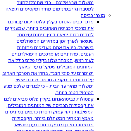
ומשלוח שרץ אליכם – כדי שתוכלו לחזור
למטבח נקי במינימום מחיר ומקסימום תוצאה.
מוצרי כביסה
מרכך כביסה
אנחנו בקלין פלוס ריכזנו עבורכם
את מרככי הכביסה האהובים ביותר, שמעניקים
לבגדים רכות יוצאת דופן וניחוח עוצמתי
שנשאר לאורך זמן במחירים המשתלמים
בישראל. בין אם אתם מעדיפים ניחוחות
רעננים, פרחוניים או מרככים היפואלרגניים
לעור רגיש, המבחר שלנו בקלין פלוס כולל את
המותגים המובילים שמקלים על הגיהוץ
ושומרים על סיבי הבגד. בחרו את המרכך האהוב
עליכם ותיהנו מקנייה חכמה, שירות אישי
ומשלוח מהיר עד הבית – כי לבגדים שלכם מגיע
הטיפול הטוב ביותר.
קפסולות כביסה
אנחנו בקלין פלוס מביאים לכם
את קפסולות הכביסה של המותגים המובילים,
המשלבות ניקוי עמוק והסרת כתמים במינימום
מאמץ ובמחיר המשתלם ביותר. הקפסולות
מבטיחות מינון מדויק וניחוח רענן שנשאר
לאורך זמן, כדי שתוכלו ליהנות מתוצאות