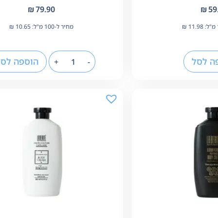
₪
79.90
₪
59
11.98
₪
מחיר ל-100 מ"ל:
10.65
₪
ה לסל
הוספה לסל
+
-