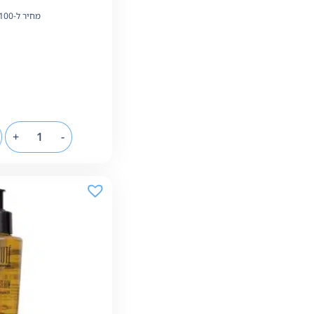
מחיר ל-100 מ"ל:
+
-