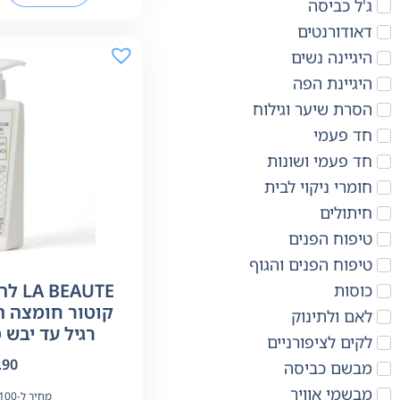
ג'ל כביסה
דאודורנטים
היגיינה נשים
היגיינת הפה
הסרת שיער וגילוח
חד פעמי
חד פעמי ושונות
חומרי ניקוי לבית
חיתולים
טיפוח הפנים
טיפוח הפנים והגוף
AUTE
כוסות
קוטור חומצה ה
לאם ולתינוק
רגיל עד יבש מאוד 
לקים לציפורניים
.90
מבשם כביסה
מבשמי אוויר
מחיר ל-100 מ"ל: