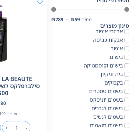
חפש לפי מחיר
₪
289
—
₪
59
סינון מוצרים
אביזרי איפור
אבקות כביסה
איפור
בישום
בישום וקוסמטיקה
בית וניקיון
E
בקבוקים
סילברפלקס לשיע
בשמים טסטרים
500 מ"
בשמים יוניסקס
.90
בשמים לגברים
מחיר ל-100 מ"ל:
בשמים לנשים
בשמים תואמים
+
-