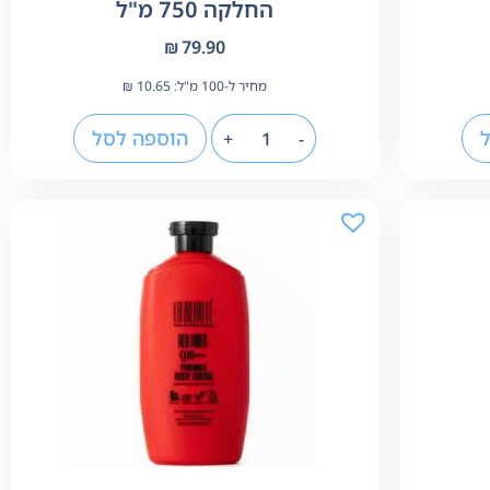
החלקה 750 מ"ל
₪
79.90
מחיר ל-100 מ"ל:
10.65
₪
הוספה לסל
+
-