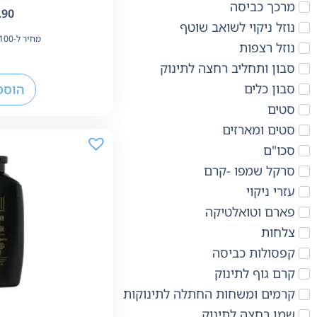
מרכך כביסה
.90
נוזל ניקוי לשואב שוטף
מחיר ל-100 מ"ל:
נוזל רצפות
סבון ותחליב רחצה לתינוק
סבון כלים
הוספ
סטים
סטים ומארזים
סכו"ם
סרקל שמפו -קרם
עזרי ניקוי
פארם וטואלטיקה
צלחות
קפסולות כביסה
קרם גוף לתינוק
קרמים ומשחות החתלה לתינוקות
שמן רחצה לתינוק