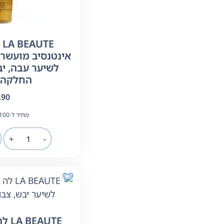
E
אינטנסיב מועשר 
לשיער עבה, יב
החלקה 120 מ"ל
.90
מחיר ל-100 מ"ל:
+
-
AUTE