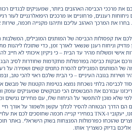
רכם את מרככי הכביסה האהובים ביותר, שמעניקים לבגדים רכות
חוחות רעננים, פרחוניים או מרככים היפואלרגניים לעור רגי
 בחרו את המרכך האהוב עליכם ותיהנו מקנייה חכמה, שירות א
 לכם את קפסולות הכביסה של המותגים המובילים, המשלבות נ
דויק וניחוח רענן שנשאר לאורך זמן, כדי שתוכלו ליהנות מ
אישי ומשלוח מהיר עד הבית – כי ניקיון איכותי לא חייב להיו
ורכם אבקות כביסה בפורמולות מתקדמות שחודרות לסיב הבגד 
מה של המותגים המובילים להסרת כתמים קשים ושמירה על רענ
 ושירות בגובה העיניים – כי הבית שלכם ראוי להכי טוב, ובמחי
הסוד לכביסה בלתי נשכחת נמצא בטיפות הקטנות של מבשם איכ
כזנו עבורכם את המבשמים הכי מבוקשים שמעניקים עומק ורעננ
מי שלא מוכן להתפשר על הניחוח שלו, עם מחירים נגישים ומ
ם הם הדרך הבטוחה להסיר לכלוך עקשן ולשמור על אורך חיי ה
ביותר – מסיר כתמים וניש קליה (Vanish), סנו, יעקובי ו-TNX במחירי
וצרים שהוכחו כפורמולות המנצחות בשוק הישראלי. באתר תוכל
אליכם בדיוק כשצריך אותו.