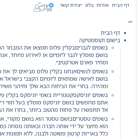
דף הבית
אודות
בלוג
יצירת קשר
0
דף הבית
בישום וקוסמטיקה
בשמים לגברים
בקלין פלוס תמצאו את המבחר המ
בושם מומלץ לגבר ליומיום או לאירוע מיוחד, אנ
ומחיר פארם אטרקטיבי.
בשמים לנשים
אנחנו בקלין פלוס מביאים לך את 
בושם לאישה שמתאים ליומיום הקצבי בישראל או 
ומהירה. בחרי את הניחוח הבא שלך ותיהני משירו
בשמים יוניסקס
קטגוריית בשמי יוניסקס בקלין פ
אתם מחפשים בושם יוניסקס מומלץ בעל תווי ריח 
אל תתפשרו על פחות מהטוב ביותר, בחרו את ה
בשמים טסטרים
בושם טסטר הוא בושם מקורי, או
הוא מיוצר על ידי אותה חברה ובאותה נוסחה כמו
כלל באריזת קרטון פשוטה ולבנה, ללא תמונות א