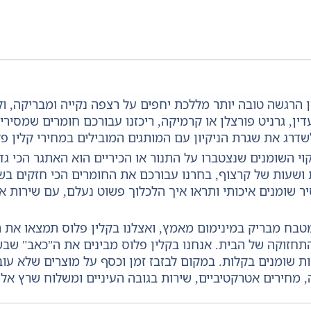
ן הרגשה טובה יותר מללכת יחפים על רצפה נקייה ומבריקה, ול
ין, גרניט פורצלן או קרמיקה, ריכזנו עבורכם חומרים שמסירי
שדרג את שגרת הניקיון עם המותגים המובילים במחירי קלין 
קוי השומנים שנצטברו על התנור או הכיריים הוא האתגר הכי גד
 ושעות של קרצוף, בחרנו עבורכם את החומרים הכי חזקים בש
 שומנים איכותי ותראו איך הלכלוך פשוט נעלם, עם שירות איש
זוקה של הבית. אנחנו בקלין פלוס מבינים את ה"כאב" שבשט
סות שומנים בקלות. במקום לבזבז זמן וכסף על מוצרים שלא ע
, מחירים אטרקטיביים, שירות בגובה העיניים ומשלוח שרץ אלי