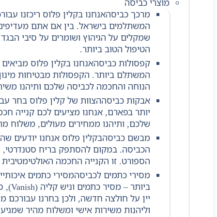
מוצרי כביסה
מרכך כביסה
אנחנו בקלין פלוס ריכזנו עבו
המשתלמים בישראל. בין אם אתם מעדיפים ני
שמקלים על הגיהוץ ושומרים על סיבי הבגד.
הטיפול הטוב ביותר.
קפסולות כביסה
אנחנו בקלין פלוס מביאים
המשתלם ביותר. הקפסולות מבטיחות מינון מ
הנוחה והחכמה לכביסה שלכם ותיהנו משירות 
אבקות כביסה
הצוות של קלין פלוס בחר עב
יותר בפארם, אנחנו מציעים לכם קנייה חכ
שלכם, ותיהנו ממחירים מעולים, משלוח מהיר
מבשם כביסה
בקלין פלוס אנחנו יודעים ש
הכביסה. במקום להסתפק בריח סטנדרטי, רי
הספורט. זו הקנייה החכמה האולטימטיבית ל
מסירי כתמים לכביסה
מסירי כתמים איכותיי
יין על חולצה חדשה, ולכן בחרנו עבורכם מ
וליהנות משירות אישי ומשלוח מהיר שמגיע 