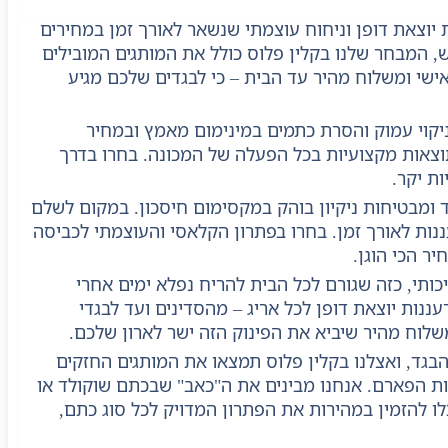
 יוצאת דופן וניחוח עוצמתי שנשאר לאורך זמן במחירים
ש, המבחר שלנו בקלין פלוס כולל את המותגים המובילים
ישי ומשלוח מהיר עד הבית – כי לבגדים שלכם מגיע
יקוי עמוק והסרת כתמים במינימום מאמץ ובמחיר
תוצאות מקצועיות בכל הפעלה של המכונה. בחרו בדרך
ת יקר.
ומבטיחות ניקיון בוהק במקסימום חיסכון. במקום לשלם
נות לאורך זמן. בחרו בפתרון הקלאסי והעוצמתי לכביסה
ר הכי הוגן.
ותי, כזה שגורם לכל הבית להריח נפלא ימים אחרי
ות יוצאת דופן לכל אריג – מהסדינים ועד לבגדי
שלוח מהיר שיביא את הפינוק הזה ישר לארון שלכם.
בגד, ואצלנו בקלין פלוס תמצאו את המותגים החזקים
 קנייה חכמה שחוסכים לכם את עלויות הפארם. אנחנו מבינים את ה"כאב" שבכתם שוקולד או
ו להזמין במהירות את הפתרון המדויק לכל סוג כתם,