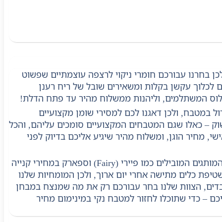
כן בחרנו עבורכם חומרי ניקוי לרצפה עוצמתיים שפשוט
ם לכלוך עקשן בקלות ומשאירים שובל של ריח רענן
פלוס המשתלמים, וליהנות ממשלוח מהיר עד פתח הדלת!
ול במטבח, ולכן דאגנו לכם למסירי שומן מקצועיים
וק – כאלו שגם המטבחים המקצועיים סומכים עליהם, והכל
י, מחיר הוגן, ומשלוח מהיר שיגיע אליכם בדיוק לפני
סבון כלים איכותי הוא המפתח למטבח מבריק במינימום מאמץ, ואצלנו בקלין פלוס תמצאו את המותגים המובילים כמו פיירי (Fairy) וספארק במחירי קנייה
יפת כלים מתישה אחרי יום ארוך, ולכן המומחיות שלנו
ובדים, הצוות שלנו בחר עבורכם רק את מה שמנצח במבחן
כם – כדי שתוכלו לחזור למטבח נקי במינימום מחיר