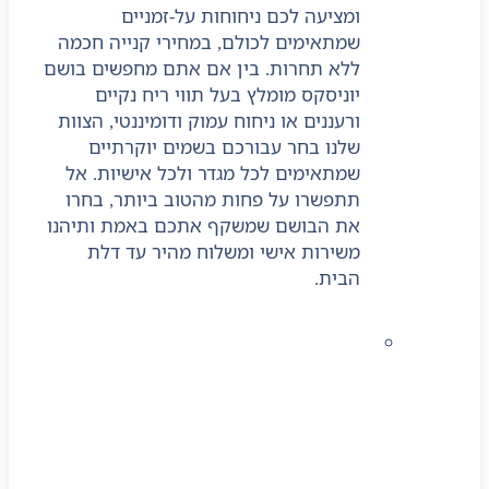
ומציעה לכם ניחוחות על-זמניים
שמתאימים לכולם, במחירי קנייה חכמה
ללא תחרות. בין אם אתם מחפשים בושם
יוניסקס מומלץ בעל תווי ריח נקיים
ורעננים או ניחוח עמוק ודומיננטי, הצוות
שלנו בחר עבורכם בשמים יוקרתיים
שמתאימים לכל מגדר ולכל אישיות. אל
תתפשרו על פחות מהטוב ביותר, בחרו
את הבושם שמשקף אתכם באמת ותיהנו
משירות אישי ומשלוח מהיר עד דלת
הבית.
בשמים טסטרים
בושם טסטר הוא בושם
מקורי, אותנטי וחדש לחלוטין, המשמש
בתי עסק כדוגמית כדי לאפשר ללקוחות
לנסות את הניחוח לפני הרכישה. ברוב
המקרים, הוא מיוצר על ידי אותה חברה
ובאותה נוסחה כמו הבושם הרגיל, אך