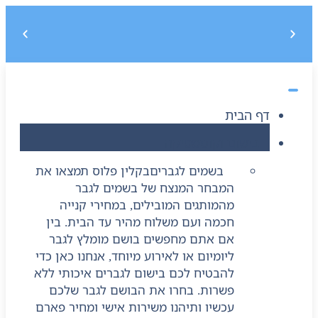
משלוח חינם בקנייה מעל 299 ₪, לא כולל בישום
5% הנחה על הקנייה הראשונה בקוד קופון : START5
דף הבית
בישום וקוסמטיקה
בשמים לגברים
בקלין פלוס תמצאו את
המבחר המנצח של בשמים לגבר
מהמותגים המובילים, במחירי קנייה
חכמה ועם משלוח מהיר עד הבית. בין
אם אתם מחפשים בושם מומלץ לגבר
ליומיום או לאירוע מיוחד, אנחנו כאן כדי
להבטיח לכם בישום לגברים איכותי ללא
פשרות. בחרו את הבושם לגבר שלכם
עכשיו ותיהנו משירות אישי ומחיר פארם