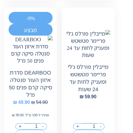
-9%
מבצע
מייבלין פורלס ג'לי
DEARBOO סדרת
פריימר מטשטש
איזון העור סנטלה
ומעניק לחות עד
סיקה קרם פנים 50
24 שעות
מ"ל
₪
59.90
₪
49.90
₪
54.90
מחיר ל-100 מ"ל:
99.80
₪
+
-
+
-