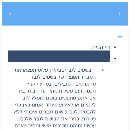
משלוח חינם בקנייה מעל 299 ₪, לא כולל בישום
5% הנחה על הקנייה הראשונה בקוד קופון : START5
דף הבית
בישום וקוסמטיקה
בשמים לגברים
בקלין פלוס תמצאו את
המבחר המנצח של בשמים לגבר
מהמותגים המובילים, במחירי קנייה
חכמה ועם משלוח מהיר עד הבית. בין
אם אתם מחפשים בושם מומלץ לגבר
ליומיום או לאירוע מיוחד, אנחנו כאן כדי
להבטיח לכם בישום לגברים איכותי ללא
פשרות. בחרו את הבושם לגבר שלכם
עכשיו ותיהנו משירות אישי ומחיר פארם