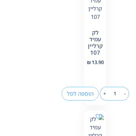
לק
עמיד
קרליין
107
₪
13.90
הוספה לסל
+
-