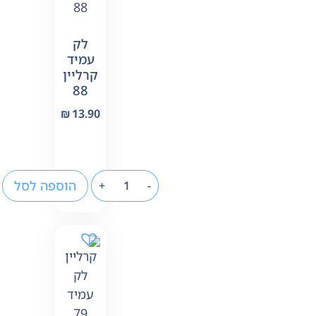
לק
עמיד
קרליין
88
₪
13.90
הוספה לסל
+
-