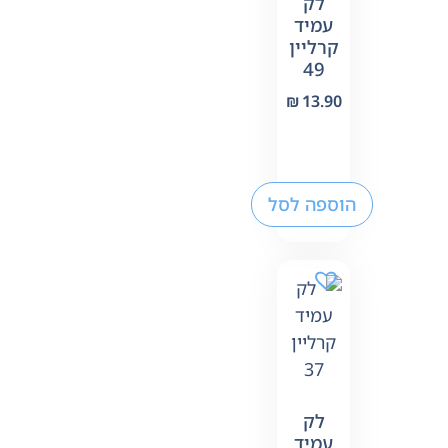
לק
עמיד
קרליין
49
₪
13.90
הוספה לסל
לק
עמיד