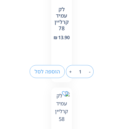
לק
עמיד
קרליין
78
₪
13.90
הוספה לסל
+
-