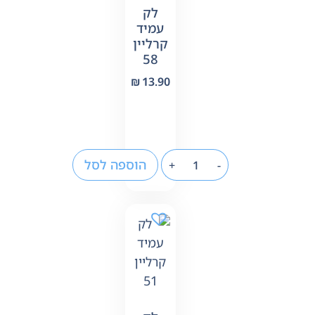
לק
עמיד
קרליין
58
₪
13.90
הוספה לסל
+
-