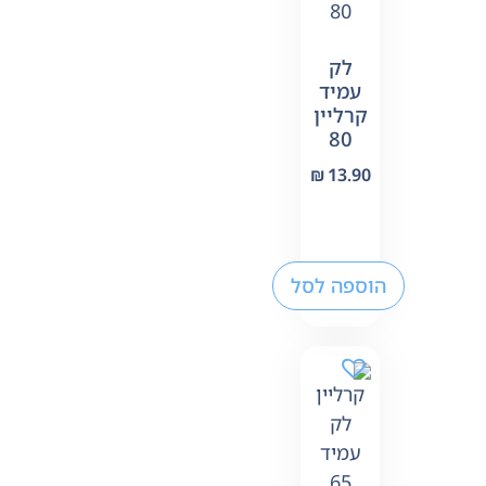
לק
עמיד
קרליין
80
₪
13.90
הוספה לסל