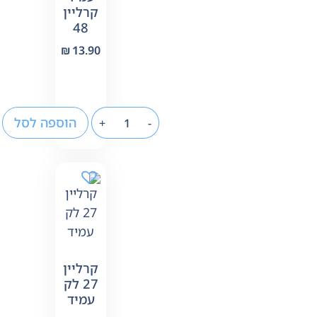
קרליין
48
₪
13.90
הוספה לסל
+
-
קרליין
27 לק
עמיד