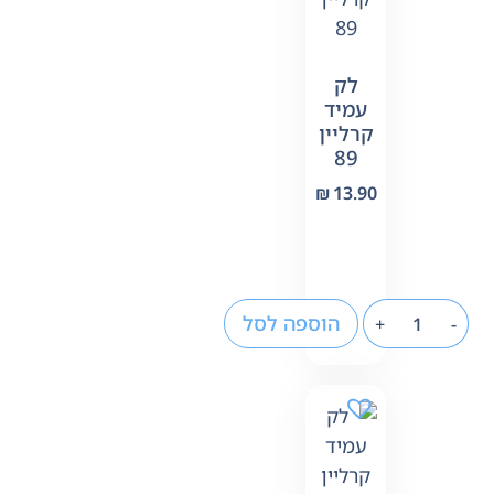
לק
עמיד
קרליין
89
₪
13.90
הוספה לסל
+
-