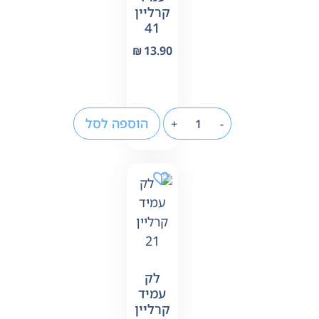
קרליין
41
₪
13.90
הוספה לסל
+
-
לק
עמיד
קרליין