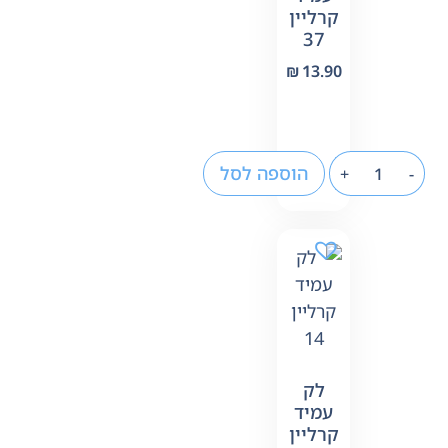
קרליין
37
₪
13.90
הוספה לסל
+
-
לק
עמיד
קרליין