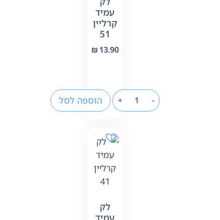
לק
עמיד
קרליין
51
₪
13.90
הוספה לסל
+
-
לק
עמיד