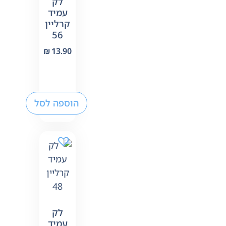
לק
עמיד
קרליין
56
₪
13.90
הוספה לסל
לק
עמיד