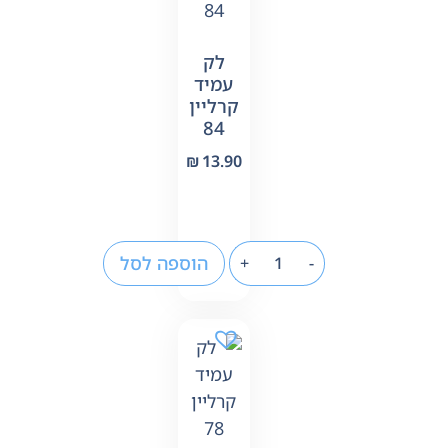
לק
עמיד
קרליין
84
₪
13.90
הוספה לסל
+
-