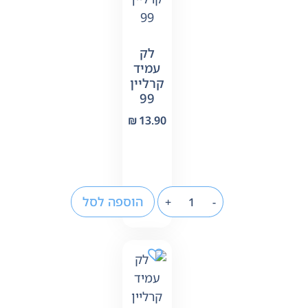
לק
עמיד
קרליין
99
₪
13.90
הוספה לסל
+
-