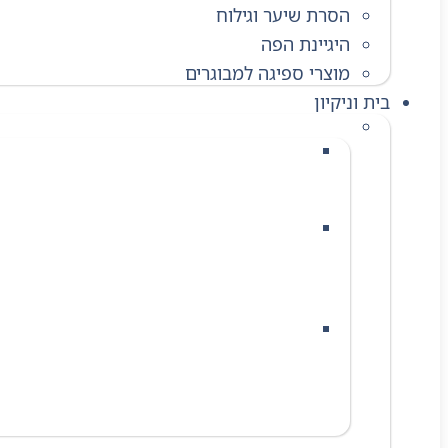
הסרת שיער וגילוח
היגיינת הפה
מוצרי ספיגה למבוגרים
בית וניקיון
חומרי ניקוי לבית
נוזל רצפות
אנחנו בקלין פלוס מאמינים שאי
עושים את העבודה. בין אם יש לכם פרקט עד
שמרגישים בכל הבית. זו ההזדמנות שלכם ל
מסיר שומנים
אנחנו בקלין פלוס יודעים שני
שממיסים הכל בשניות. במקום לבזבז כוחות
במחירי הקנייה החכמה שלנו. הצטיידו במסיר
הבישולים של סוף השבוע.
סבון כלים
חכמה שחוסכים לכם משמעותית בעלויות התח
היא להנגיש לכם פורמולות ריכוזיות שממי
התוצאה. באתר תיהנו מחוויית קנייה מהירה
ומקסימום תוצאה.