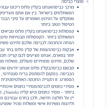
מוצרי כביסה
מרכך כביסה
אנחנו בקלין פלוס ריכזנו עבו
המשתלמים בישראל. בין אם אתם מעדיפים ני
שמקלים על הגיהוץ ושומרים על סיבי הבגד.
הטיפול הטוב ביותר.
קפסולות כביסה
אנחנו בקלין פלוס מביאים
המשתלם ביותר. הקפסולות מבטיחות מינון מ
הנוחה והחכמה לכביסה שלכם ותיהנו משירות 
אבקות כביסה
הצוות של קלין פלוס בחר עב
יותר בפארם, אנחנו מציעים לכם קנייה חכ
שלכם, ותיהנו ממחירים מעולים, משלוח מהיר
מבשם כביסה
בקלין פלוס אנחנו יודעים ש
הכביסה. במקום להסתפק בריח סטנדרטי, רי
הספורט. זו הקנייה החכמה האולטימטיבית ל
מסירי כתמים לכביסה
מסירי כתמים איכותיי
יין על חולצה חדשה, ולכן בחרנו עבורכם מ
וליהנות משירות אישי ומשלוח מהיר שמגיע 