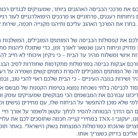
רכם את מרככי הכביסה האהובים ביותר, שמעניקים לבגדים רכות
חוחות רעננים, פרחוניים או מרככים היפואלרגניים לעור רגי
 בחרו את המרכך האהוב עליכם ותיהנו מקנייה חכמה, שירות א
 לכם את קפסולות הכביסה של המותגים המובילים, המשלבות נ
דויק וניחוח רענן שנשאר לאורך זמן, כדי שתוכלו ליהנות מ
אישי ומשלוח מהיר עד הבית – כי ניקיון איכותי לא חייב להיו
ורכם אבקות כביסה בפורמולות מתקדמות שחודרות לסיב הבגד 
מה של המותגים המובילים להסרת כתמים קשים ושמירה על רענ
 ושירות בגובה העיניים – כי הבית שלכם ראוי להכי טוב, ובמחי
הסוד לכביסה בלתי נשכחת נמצא בטיפות הקטנות של מבשם איכ
כזנו עבורכם את המבשמים הכי מבוקשים שמעניקים עומק ורעננ
מי שלא מוכן להתפשר על הניחוח שלו, עם מחירים נגישים ומ
ם הם הדרך הבטוחה להסיר לכלוך עקשן ולשמור על אורך חיי ה
ביותר – מסיר כתמים וניש קליה (Vanish), סנו, יעקובי ו-TNX במחירי
וצרים שהוכחו כפורמולות המנצחות בשוק הישראלי. באתר תוכל
אליכם בדיוק כשצריך אותו.