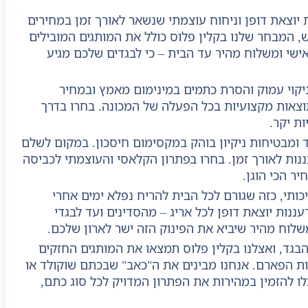
 יוצאת דופן וניחוח עוצמתי שנשאר לאורך זמן במחירים
ש, המבחר שלנו בקלין פלוס כולל את המותגים המובילים
ישי ומשלוח מהיר עד הבית – כי לבגדים שלכם מגיע
יקוי עמוק והסרת כתמים במינימום מאמץ ובמחיר
תוצאות מקצועיות בכל הפעלה של המכונה. בחרו בדרך
ת יקר.
ומבטיחות ניקיון בוהק במקסימום חיסכון. במקום לשלם
נות לאורך זמן. בחרו בפתרון הקלאסי והעוצמתי לכביסה
ר הכי הוגן.
ותי, כזה שגורם לכל הבית להריח נפלא ימים אחרי
ות יוצאת דופן לכל אריג – מהסדינים ועד לבגדי
שלוח מהיר שיביא את הפינוק הזה ישר לארון שלכם.
בגד, ואצלנו בקלין פלוס תמצאו את המותגים החזקים
 קנייה חכמה שחוסכים לכם את עלויות הפארם. אנחנו מבינים את ה"כאב" שבכתם שוקולד או
ו להזמין במהירות את הפתרון המדויק לכל סוג כתם,