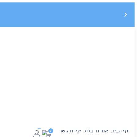
משלוח חינם בקנייה מעל 299 ₪, לא כולל בישום
5% הנחה על הקנייה הראשונה בקוד קופון : START5
דף הבית
אודות
בלוג
יצירת קשר
0