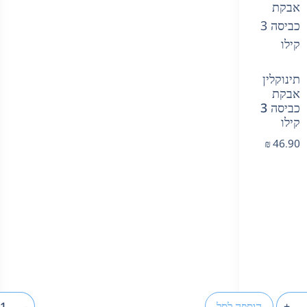
תינוקלין
אבקת
כביסה 3
קילו
₪
46.90
+
הוספה לסל
-