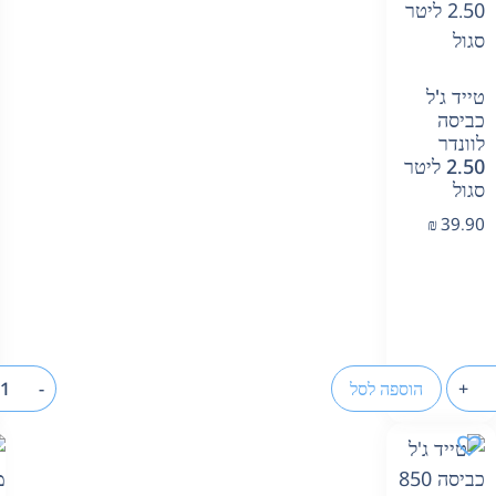
טייד ג'ל
כביסה
לוונדר
2.50 ליטר
סגול
₪
39.90
+
הוספה לסל
-