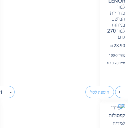
LENOR
לנור
כדוריות
הבושם
בניחוח
לנור 270
גרם
₪
28.90
מחיר ל-100
גרם:
10.70
₪
+
הוספה לסל
-