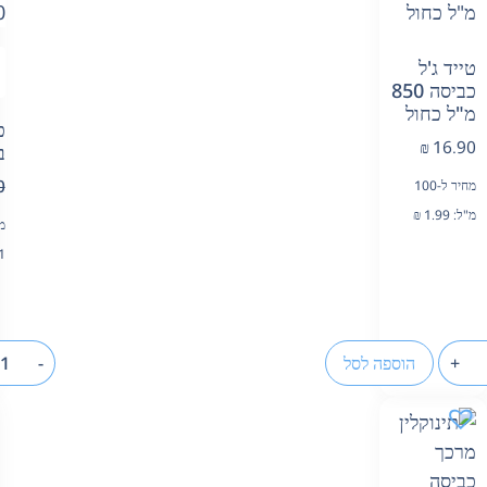
טייד ג'ל
כביסה 850
מ"ל כחול
כ
₪
16.90
בי
0
מחיר ל-100
מ"ל:
1.99
₪
מח
1
+
הוספה לסל
-