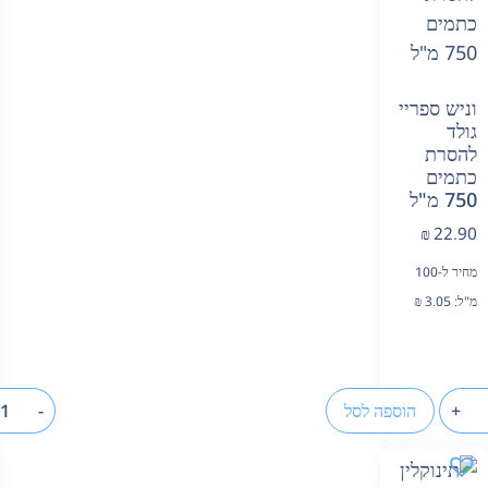
וניש ספריי
גולד
להסרת
כתמים
750 מ"ל
₪
22.90
מחיר ל-100
מ"ל:
3.05
₪
+
הוספה לסל
-