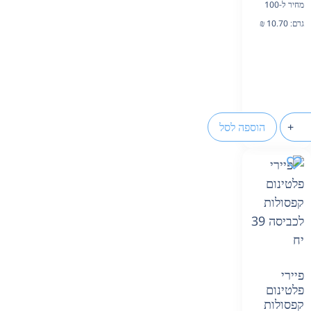
מחיר ל-100
גרם:
10.70
₪
+
הוספה לסל
פיירי
פלטינום
קפסולות