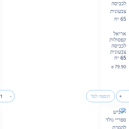
אריאל
קפסולות
לכביסה
צבעונית
65 יח
₪
79.90
+
הוספה לסל
-