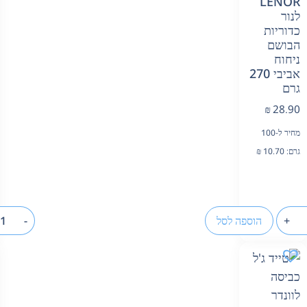
LENOR
לנור
כדוריות
הבושם
ניחוח
אביבי 270
גרם
₪
28.90
מחיר ל-100
גרם:
10.70
₪
+
הוספה לסל
-