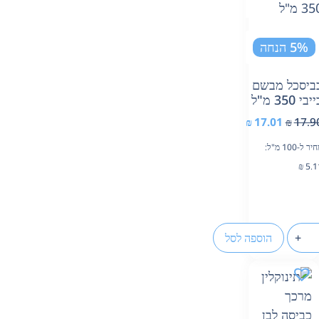
5% הנחה
ביסכל מבשם
יבי 350 מ"ל
₪
17.01
₪
17.9
יר ל-100 מ"ל:
₪
5.1
+
הוספה לסל