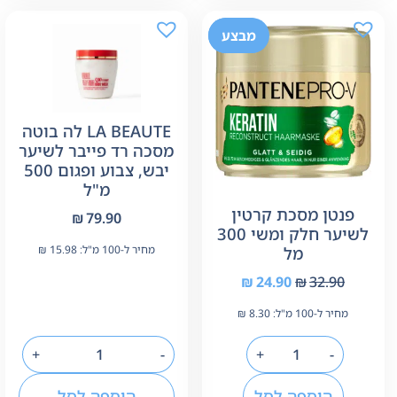
-24%
מבצע
LA BEAUTE לה בוטה
מסכה רד פייבר לשיער
יבש, צבוע ופגום 500
מ"ל
פנטן מסכת קרטין
₪
79.90
לשיער חלק ומשי 300
מל
מחיר ל-100 מ"ל:
15.98
₪
₪
24.90
₪
32.90
מחיר ל-100 מ"ל:
8.30
₪
+
-
+
-
הוספה לסל
הוספה לסל