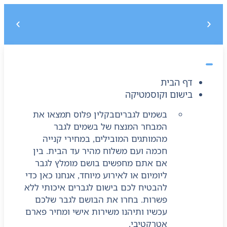
משלוח חינם בקנייה מעל 299 ₪, לא כולל בישום
5% הנחה על הקנייה הראשונה בקוד קופון : START5
דף הבית
בישום וקוסמטיקה
בשמים לגברים
בקלין פלוס תמצאו את
המבחר המנצח של בשמים לגבר
מהמותגים המובילים, במחירי קנייה
חכמה ועם משלוח מהיר עד הבית. בין
אם אתם מחפשים בושם מומלץ לגבר
ליומיום או לאירוע מיוחד, אנחנו כאן כדי
להבטיח לכם בישום לגברים איכותי ללא
פשרות. בחרו את הבושם לגבר שלכם
עכשיו ותיהנו משירות אישי ומחיר פארם
אטרקטיבי.