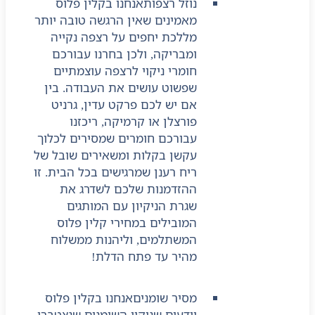
נוזל רצפות
אנחנו בקלין פלוס
מאמינים שאין הרגשה טובה יותר
מללכת יחפים על רצפה נקייה
ומבריקה, ולכן בחרנו עבורכם
חומרי ניקוי לרצפה עוצמתיים
שפשוט עושים את העבודה. בין
אם יש לכם פרקט עדין, גרניט
פורצלן או קרמיקה, ריכזנו
עבורכם חומרים שמסירים לכלוך
עקשן בקלות ומשאירים שובל של
ריח רענן שמרגישים בכל הבית. זו
ההזדמנות שלכם לשדרג את
שגרת הניקיון עם המותגים
המובילים במחירי קלין פלוס
המשתלמים, וליהנות ממשלוח
מהיר עד פתח הדלת!
מסיר שומנים
אנחנו בקלין פלוס
יודעים שניקוי השומנים שנצטברו