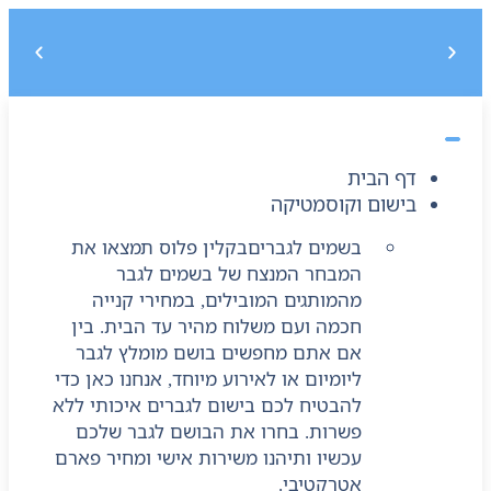
משלוח חינם בקנייה מעל 299 ₪, לא כולל בישום
5% הנחה על הקנייה הראשונה בקוד קופון : START5
דף הבית
בישום וקוסמטיקה
בשמים לגברים
בקלין פלוס תמצאו את
המבחר המנצח של בשמים לגבר
מהמותגים המובילים, במחירי קנייה
חכמה ועם משלוח מהיר עד הבית. בין
אם אתם מחפשים בושם מומלץ לגבר
ליומיום או לאירוע מיוחד, אנחנו כאן כדי
להבטיח לכם בישום לגברים איכותי ללא
פשרות. בחרו את הבושם לגבר שלכם
עכשיו ותיהנו משירות אישי ומחיר פארם
אטרקטיבי.