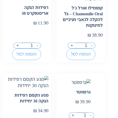
רפידות הנקה
קמומילו אורל ג'ל
אריסטוקרט 30
Chamomilo Oral‏ – גל
להקלה לכאבי חניכיים
₪
11.90
לתינוקות
₪
38.90
+
-
+
-
הוספה לסל
הוספה לסל
גרפווטר
מגע הקסם רפידות
הנקה 30 יחידות
₪
39.90
₪
34.90
+
-