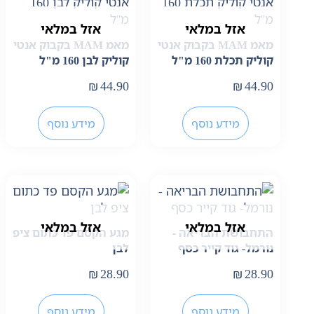
אזל במלאי
אזל במלאי
מאמ MAM בקבוק אנטי
מאמ MAM בקבוק אנטי
קוליק תכלת 160 מ"ל
קוליק לבן 160 מ"ל
₪
44.90
₪
44.90
מידע נוסף
מידע נוסף
אזל במלאי
אזל במלאי
התחבושת הבריאה -
מגע הקסם פד כתום ציפ
נורמל- גוד קייר כסף
לבן
₪
28.90
₪
28.90
מידע נוסף
מידע נוסף