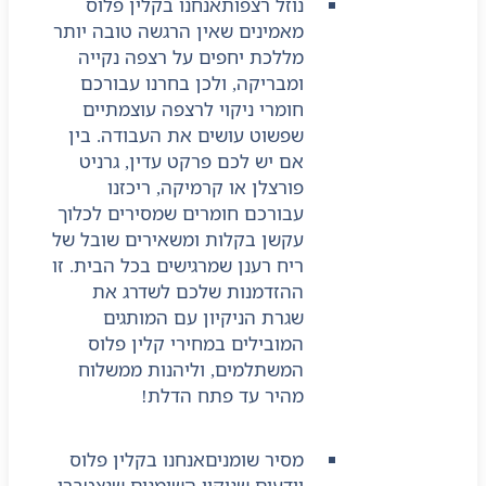
נוזל רצפות
אנחנו בקלין פלוס
מאמינים שאין הרגשה טובה יותר
מללכת יחפים על רצפה נקייה
ומבריקה, ולכן בחרנו עבורכם
חומרי ניקוי לרצפה עוצמתיים
שפשוט עושים את העבודה. בין
אם יש לכם פרקט עדין, גרניט
פורצלן או קרמיקה, ריכזנו
עבורכם חומרים שמסירים לכלוך
עקשן בקלות ומשאירים שובל של
ריח רענן שמרגישים בכל הבית. זו
ההזדמנות שלכם לשדרג את
שגרת הניקיון עם המותגים
המובילים במחירי קלין פלוס
המשתלמים, וליהנות ממשלוח
מהיר עד פתח הדלת!
מסיר שומנים
אנחנו בקלין פלוס
יודעים שניקוי השומנים שנצטברו