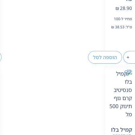
₪
28.90
מחיר ל-100
מ"ל:
38.53
₪
+
הוספה לסל
קמיל בלו