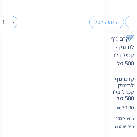
+
הוספה לסל
-
קרם גוף
לתינוק –
קמיל בלו
500 מל
₪
30.90
מחיר ל-100
מ"ל:
6.18
₪