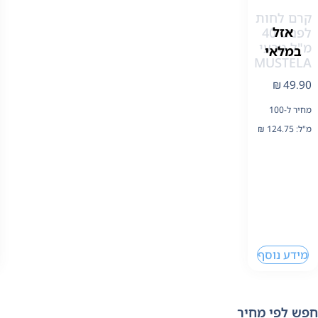
קרם לחות
אזל
לפנים 40
מ"ל טבעי
במלאי
MUSTELA
₪
49.90
מחיר ל-100
מ"ל:
124.75
₪
מידע נוסף
חפש לפי מחיר