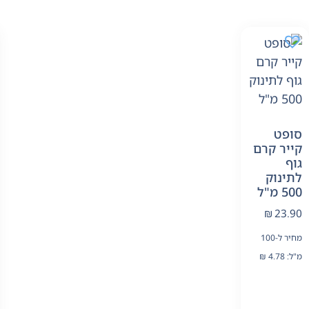
סופט
קייר קרם
גוף
לתינוק
500 מ"ל
₪
23.90
מחיר ל-100
מ"ל:
4.78
₪