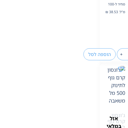
מחיר ל-100
מ"ל:
38.53
₪
+
הוספה לסל
ג'ונסון
אזל
קרם גוף
במלאי
לתינוק