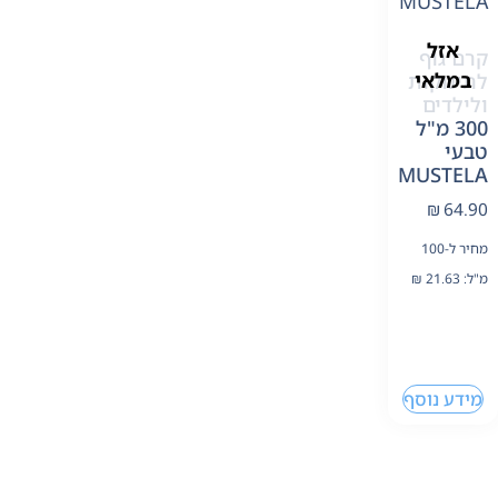
אזל
קרם גוף
במלאי
לתינוקות
ולילדים
300 מ"ל
טבעי
MUSTELA
₪
64.90
מחיר ל-100
מ"ל:
21.63
₪
מידע נוסף