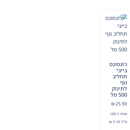
ג'ונסונס
בייבי
תחליב
גוף
לתינוק
500 מל
₪
25.90
מחיר ל-100
מ"ל:
5.18
₪