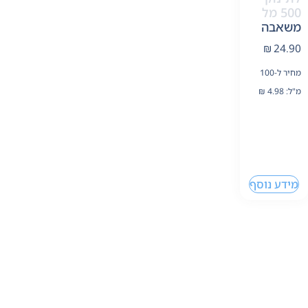
500 מל
משאבה
₪
24.90
מחיר ל-100
מ"ל:
4.98
₪
מידע נוסף