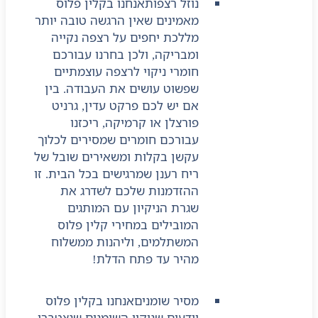
נוזל רצפות
אנחנו בקלין פלוס
מאמינים שאין הרגשה טובה יותר
מללכת יחפים על רצפה נקייה
ומבריקה, ולכן בחרנו עבורכם
חומרי ניקוי לרצפה עוצמתיים
שפשוט עושים את העבודה. בין
אם יש לכם פרקט עדין, גרניט
פורצלן או קרמיקה, ריכזנו
עבורכם חומרים שמסירים לכלוך
עקשן בקלות ומשאירים שובל של
ריח רענן שמרגישים בכל הבית. זו
ההזדמנות שלכם לשדרג את
שגרת הניקיון עם המותגים
המובילים במחירי קלין פלוס
המשתלמים, וליהנות ממשלוח
מהיר עד פתח הדלת!
מסיר שומנים
אנחנו בקלין פלוס
יודעים שניקוי השומנים שנצטברו