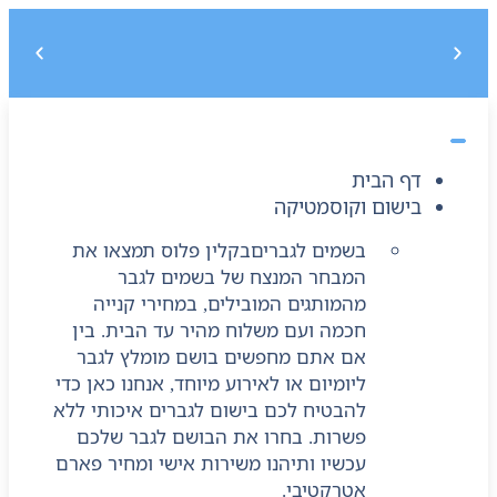
משלוח חינם בקנייה מעל 299 ₪, לא כולל בישום
5% הנחה על הקנייה הראשונה בקוד קופון : START5
דף הבית
בישום וקוסמטיקה
בשמים לגברים
בקלין פלוס תמצאו את
המבחר המנצח של בשמים לגבר
מהמותגים המובילים, במחירי קנייה
חכמה ועם משלוח מהיר עד הבית. בין
אם אתם מחפשים בושם מומלץ לגבר
ליומיום או לאירוע מיוחד, אנחנו כאן כדי
להבטיח לכם בישום לגברים איכותי ללא
פשרות. בחרו את הבושם לגבר שלכם
עכשיו ותיהנו משירות אישי ומחיר פארם
אטרקטיבי.