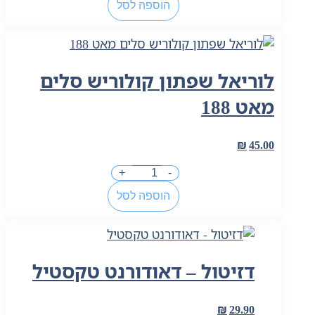
הוספה לסל
של
מייבלין
מסקרה
קולוסאל
לוריאל שפתון קולוריש סלים
מאט 188
₪
45.00
כמות
+
-
של
הוספה לסל
לוריאל
שפתון
קולוריש
סלים
דזיטול – דאודורנט טקסטיל
מאט
188
₪
29.90