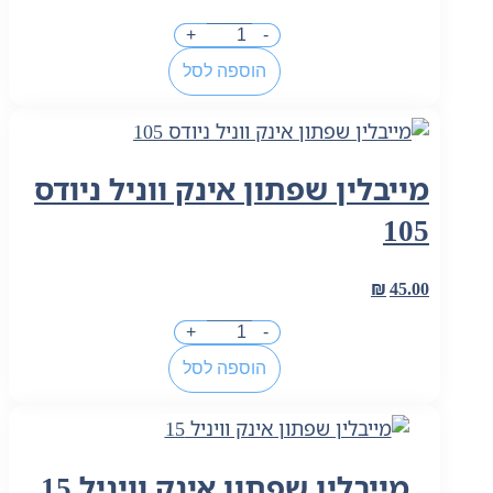
כמות
+
-
של
הוספה לסל
דזיטול
-
דאודורנט
טקסטיל
מייבלין שפתון אינק ווניל ניודס
105
₪
45.00
כמות
+
-
של
הוספה לסל
מייבלין
שפתון
אינק
ווניל
מייבלין שפתון אינק וויניל 15
ניודס