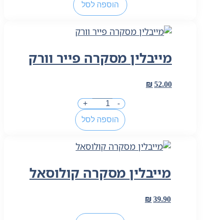
של
הוספה לסל
מלבין
טליתות
טלית
צח
מייבלין מסקרה פייר וורק
₪
52.00
כמות
+
-
של
הוספה לסל
מייבלין
מסקרה
פייר
וורק
מייבלין מסקרה קולוסאל
₪
39.90
כמות