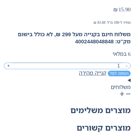
₪
15.90
מחיר ל-100 מ"ל:
83.68
₪
משלוח חינם בקנייה מעל 299 ₪, לא כולל בישום
מק"ט: 4002448048848
6 במלאי
מות
+
-
קנייה מהירה
ל
הוספה לסל
ייר
משלוחים
ייק
ילוי
ככוכית
מוצרים משלימים
יח
דרים
1
מוצרים קשורים
ל