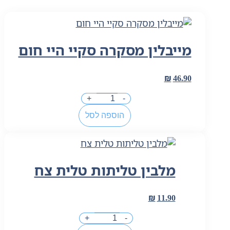
מייבלין מסקרה סקיי היי חום
₪
46.90
כמות
+
-
של
הוספה לסל
מייבלין
מסקרה
סקיי
היי
מלבין טליתות טלית צח
חום
₪
11.90
כמות
+
-