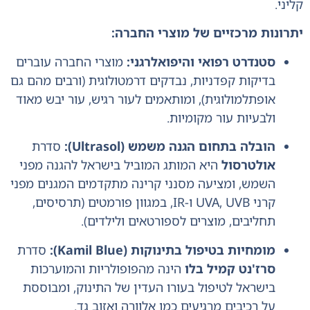
קליני.
יתרונות מרכזיים של מוצרי החברה:
סטנדרט רפואי והיפואלרגני:
מוצרי החברה עוברים
בדיקות קפדניות, נבדקים דרמטולוגית (ורבים מהם גם
אופתלמולוגית), ומותאמים לעור רגיש, עור יבש מאוד
ולבעיות עור מקומיות.
הובלה בתחום הגנה משמש (Ultrasol):
סדרת
אולטרסול
היא המותג המוביל בישראל להגנה מפני
השמש, ומציעה מסנני קרינה מתקדמים המגנים מפני
קרני UVA, UVB ו-IR, במגוון פורמטים (תרסיסים,
תחליבים, מוצרים לספורטאים ולילדים).
מומחיות בטיפול בתינוקות (Kamil Blue):
סדרת
סרז'נט קמיל בלו
הינה מהפופולריות והמוערכות
בישראל לטיפול בעורו העדין של התינוק, ומבוססת
על רכיבים מרגיעים כמו אלוורה ואזוב גד.