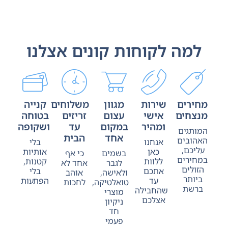
למה לקוחות קונים אצלנו
מחירים
שירות
מגוון
משלוחים
קנייה
מנצחים
אישי
עצום
זריזים
בטוחה
ומהיר
במקום
עד
ושקופה
המותגים
אחד
הבית
האהובים
אנחנו
בלי
עליכם,
כאן
אותיות
בשמים
כי אף
במחירים
ללוות
קטנות,
לגבר
אחד לא
הזולים
אתכם
בלי
ולאישה,
אוהב
ביותר
עד
הפתעות
טואלטיקה,
לחכות
ברשת
שהחבילה
מוצרי
אצלכם
ניקיון
חד
פעמי