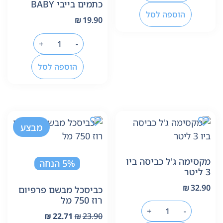
כתמים בייבי BABY
הוספה לסל
₪
19.90
+
-
הוספה לסל
מבצע
מקסימה ג'ל כביסה ביו
5% הנחה
3 ליטר
₪
32.90
כביסכל מבשם פרפיום
רוז 750 מל
+
-
₪
22.71
₪
23.90