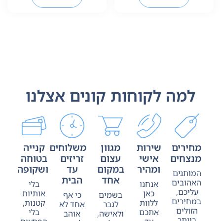
למה לקוחות קונים אצלנו
מחירים
שירות
מגוון
משלוחים
קנייה
מנצחים
אישי
עצום
זריזים
בטוחה
ומהיר
במקום
עד
ושקופה
המותגים
אחד
הבית
האהובים
אנחנו
בלי
עליכם,
כאן
אותיות
בשמים
כי אף
במחירים
ללוות
קטנות,
לגבר
אחד לא
הזולים
אתכם
בלי
ולאישה,
אוהב
ביותר