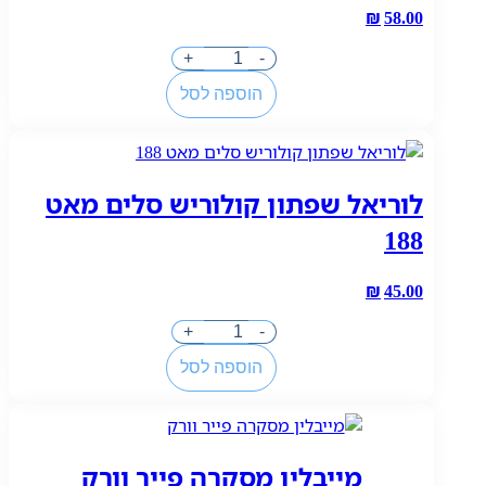
₪
58.00
כמות
+
-
של
הוספה לסל
לוריאל
שפתון
עמיד
מאט
לוריאל שפתון קולוריש סלים מאט
רזיזטנס
500
188
₪
45.00
כמות
+
-
של
הוספה לסל
לוריאל
שפתון
קולוריש
סלים
מייבלין מסקרה פייר וורק
מאט