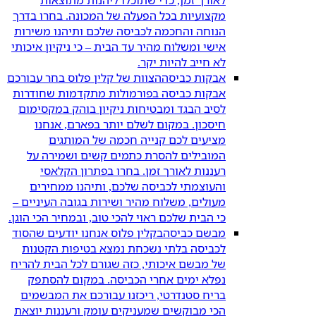
מקצועיות בכל הפעלה של המכונה. בחרו בדרך
הנוחה והחכמה לכביסה שלכם ותיהנו משירות
אישי ומשלוח מהיר עד הבית – כי ניקיון איכותי
לא חייב להיות יקר.
אבקות כביסה
הצוות של קלין פלוס בחר עבורכם
אבקות כביסה בפורמולות מתקדמות שחודרות
לסיב הבגד ומבטיחות ניקיון בוהק במקסימום
חיסכון. במקום לשלם יותר בפארם, אנחנו
מציעים לכם קנייה חכמה של המותגים
המובילים להסרת כתמים קשים ושמירה על
רעננות לאורך זמן. בחרו בפתרון הקלאסי
והעוצמתי לכביסה שלכם, ותיהנו ממחירים
מעולים, משלוח מהיר ושירות בגובה העיניים –
כי הבית שלכם ראוי להכי טוב, ובמחיר הכי הוגן.
מבשם כביסה
בקלין פלוס אנחנו יודעים שהסוד
לכביסה בלתי נשכחת נמצא בטיפות הקטנות
של מבשם איכותי, כזה שגורם לכל הבית להריח
נפלא ימים אחרי הכביסה. במקום להסתפק
בריח סטנדרטי, ריכזנו עבורכם את המבשמים
הכי מבוקשים שמעניקים עומק ורעננות יוצאת