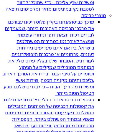
ומשלוח שרץ אליכם – כדי שתוכלו לחזור
למטבח נקי במינימום מחיר ומקסימום תוצאה.
מוצרי כביסה
מרכך כביסה
אנחנו בקלין פלוס ריכזנו עבורכם
את מרככי הכביסה האהובים ביותר, שמעניקים
לבגדים רכות יוצאת דופן וניחוח עוצמתי
שנשאר לאורך זמן במחירים המשתלמים
בישראל. בין אם אתם מעדיפים ניחוחות
רעננים, פרחוניים או מרככים היפואלרגניים
לעור רגיש, המבחר שלנו בקלין פלוס כולל את
המותגים המובילים שמקלים על הגיהוץ
ושומרים על סיבי הבגד. בחרו את המרכך האהוב
עליכם ותיהנו מקנייה חכמה, שירות אישי
ומשלוח מהיר עד הבית – כי לבגדים שלכם מגיע
הטיפול הטוב ביותר.
קפסולות כביסה
אנחנו בקלין פלוס מביאים לכם
את קפסולות הכביסה של המותגים המובילים,
המשלבות ניקוי עמוק והסרת כתמים במינימום
מאמץ ובמחיר המשתלם ביותר. הקפסולות
מבטיחות מינון מדויק וניחוח רענן שנשאר
לאורך זמן, כדי שתוכלו ליהנות מתוצאות