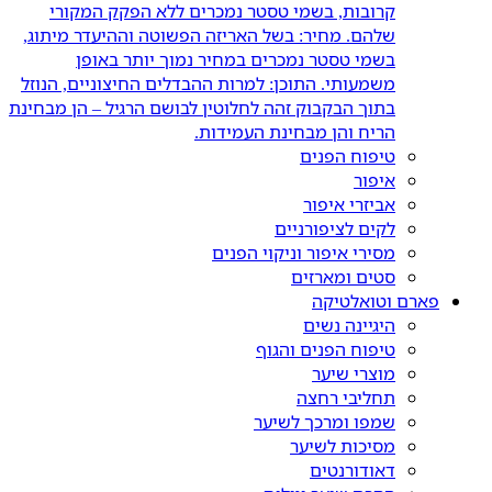
קרובות, בשמי טסטר נמכרים ללא הפקק המקורי
שלהם. מחיר: בשל האריזה הפשוטה וההיעדר מיתוג,
בשמי טסטר נמכרים במחיר נמוך יותר באופן
משמעותי. התוכן: למרות ההבדלים החיצוניים, הנוזל
בתוך הבקבוק זהה לחלוטין לבושם הרגיל – הן מבחינת
הריח והן מבחינת העמידות.
טיפוח הפנים
איפור
אביזרי איפור
לקים לציפורניים
מסירי איפור וניקוי הפנים
סטים ומארזים
פארם וטואלטיקה
היגיינה נשים
טיפוח הפנים והגוף
מוצרי שיער
תחליבי רחצה
שמפו ומרכך לשיער
מסיכות לשיער
דאודורנטים