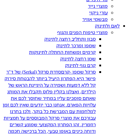
מוצרי נייר
עזרי ניקוי
מבשמי אוויר
לאם ולתינוק
מוצרי טיפוח הפנים והגוף
סבון ותחליב רחצה לתינוק
שמפו ומרכך לתינוק
קרמים ומשחות החתלה לתינוקות
שמן רחצה לתינוק
קרם גוף לתינוק
סרקל שמפו -קרם
סדרת סרקל (Serkal) של ד"ר
פישר היא הפתרון היעיל ביותר להבטחת סירוק
קל ללא דמעות ושמירה על היגיינת הראש של
הילדים, ואצלנו בקלין פלוס תקבלו את המותג
שאתם סומכים עליו במחיר שחוסך לכם את
עלויות הפארם. אנחנו כבר יודעים שאין לכם זמן
למלחמות עם המברשת כל בוקר, ולכן בחרנו
עבורכם את מוצרי סרקל המבוססים על תמציות
רוזמרין. זהו הפתרון המקצועי שמונע קשרים
ודוחה כינים באופן טבעי, הכל ברכישה חכמה