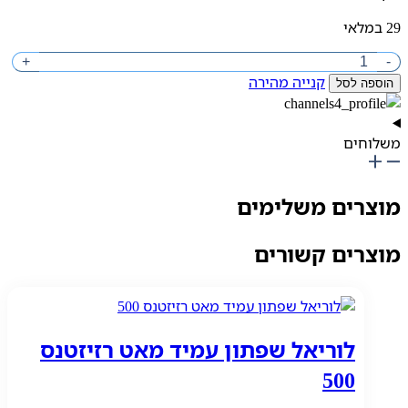
29 במלאי
מות
+
-
ל
קנייה מהירה
הוספה לסל
"ר
ישר
רקל
משלוחים
פריי
תיר
מוצרים משלימים
שרים
ילדים
כל
מוצרים קשורים
וגי
שיער
34
"ל
לוריאל שפתון עמיד מאט רזיזטנס
500