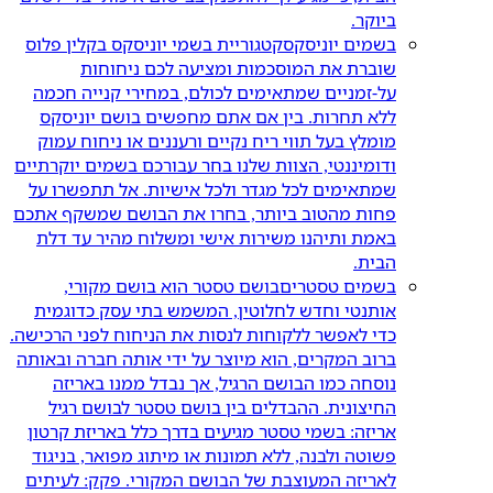
ביוקר.
בשמים יוניסקס
קטגוריית בשמי יוניסקס בקלין פלוס
שוברת את המוסכמות ומציעה לכם ניחוחות
על-זמניים שמתאימים לכולם, במחירי קנייה חכמה
ללא תחרות. בין אם אתם מחפשים בושם יוניסקס
מומלץ בעל תווי ריח נקיים ורעננים או ניחוח עמוק
ודומיננטי, הצוות שלנו בחר עבורכם בשמים יוקרתיים
שמתאימים לכל מגדר ולכל אישיות. אל תתפשרו על
פחות מהטוב ביותר, בחרו את הבושם שמשקף אתכם
באמת ותיהנו משירות אישי ומשלוח מהיר עד דלת
הבית.
בשמים טסטרים
בושם טסטר הוא בושם מקורי,
אותנטי וחדש לחלוטין, המשמש בתי עסק כדוגמית
כדי לאפשר ללקוחות לנסות את הניחוח לפני הרכישה.
ברוב המקרים, הוא מיוצר על ידי אותה חברה ובאותה
נוסחה כמו הבושם הרגיל, אך נבדל ממנו באריזה
החיצונית. ההבדלים בין בושם טסטר לבושם רגיל
אריזה: בשמי טסטר מגיעים בדרך כלל באריזת קרטון
פשוטה ולבנה, ללא תמונות או מיתוג מפואר, בניגוד
לאריזה המעוצבת של הבושם המקורי. פקק: לעיתים