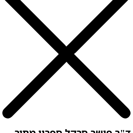
ד"ר פישר סרקל ספריי מתיר