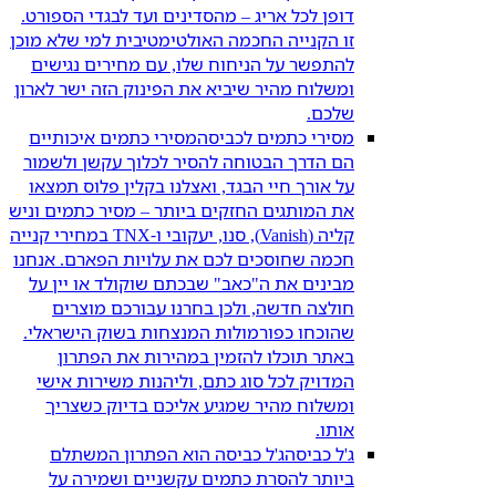
דופן לכל אריג – מהסדינים ועד לבגדי הספורט.
זו הקנייה החכמה האולטימטיבית למי שלא מוכן
להתפשר על הניחוח שלו, עם מחירים נגישים
ומשלוח מהיר שיביא את הפינוק הזה ישר לארון
שלכם.
מסירי כתמים לכביסה
מסירי כתמים איכותיים
הם הדרך הבטוחה להסיר לכלוך עקשן ולשמור
על אורך חיי הבגד, ואצלנו בקלין פלוס תמצאו
את המותגים החזקים ביותר – מסיר כתמים וניש
קליה (Vanish), סנו, יעקובי ו-TNX במחירי קנייה
חכמה שחוסכים לכם את עלויות הפארם. אנחנו
מבינים את ה"כאב" שבכתם שוקולד או יין על
חולצה חדשה, ולכן בחרנו עבורכם מוצרים
שהוכחו כפורמולות המנצחות בשוק הישראלי.
באתר תוכלו להזמין במהירות את הפתרון
המדויק לכל סוג כתם, וליהנות משירות אישי
ומשלוח מהיר שמגיע אליכם בדיוק כשצריך
אותו.
ג'ל כביסה
ג'ל כביסה הוא הפתרון המשתלם
ביותר להסרת כתמים עקשניים ושמירה על