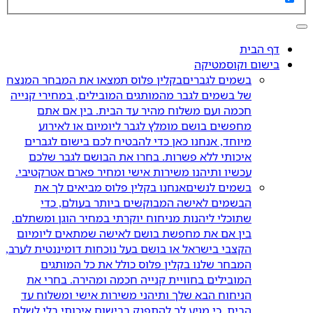
דף הבית
בישום וקוסמטיקה
בשמים לגברים
בקלין פלוס תמצאו את המבחר המנצח
של בשמים לגבר מהמותגים המובילים, במחירי קנייה
חכמה ועם משלוח מהיר עד הבית. בין אם אתם
מחפשים בושם מומלץ לגבר ליומיום או לאירוע
מיוחד, אנחנו כאן כדי להבטיח לכם בישום לגברים
איכותי ללא פשרות. בחרו את הבושם לגבר שלכם
עכשיו ותיהנו משירות אישי ומחיר פארם אטרקטיבי.
בשמים לנשים
אנחנו בקלין פלוס מביאים לך את
הבשמים לאישה המבוקשים ביותר בעולם, כדי
שתוכלי ליהנות מניחוח יוקרתי במחיר הוגן ומשתלם.
בין אם את מחפשת בושם לאישה שמתאים ליומיום
הקצבי בישראל או בושם בעל נוכחות דומיננטית לערב,
המבחר שלנו בקלין פלוס כולל את כל המותגים
המובילים בחוויית קנייה חכמה ומהירה. בחרי את
הניחוח הבא שלך ותיהני משירות אישי ומשלוח עד
הבית, כי מגיע לך להתפנק בבישום איכותי בלי לשלם