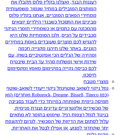
רעננות הבגד, ואצלנו בקלין פלוס תקבלו את
המותגים המובילים במחיר שנמוך משמעותית
ממחירי הפארם המוכרים. אנחנו בקלין פלוס
מבינים את התסכול כשבגדי הילדים יוצאים
מהמכונה עם כתמים או כשמחירי חומרי הניקוי
מכבידים על הכיס, ולכן המומחיות שלנו היא
להנגיש לכם מוצרים שעובדים באמת במחירים
הוגנים. באתר שלנו תיהנו מקנייה חכמה
ומהירה של הג'לים הכי אפקטיביים בשוק, עם
שירות אישי ומשלוח מהיר עד הבית שיבטיח
לכם כביסה נקייה במינימום מאמץ ומקסימום
חיסכון.
מוצרי מטבח
נוזל ניקוי לשואב שוטף
נוזל ניקוי ייעודי לשואב-שוטף
(כמו Roborock, Dreame, Bissell, Tineco ואחרים) הוא
תמיסה כימית שפותחה במיוחד כדי לעבוד בסביבה
של מכשירים אלקטרוניים עדינים וצנרת פנימית.
בניגוד לנוזל רצפות רגיל, שימוש בחומר לא מתאים
עלול לסתום את הדיזות של המכשיר, לגרום להקצפת
יתר שתחדור למנוע, או אפילו לבטל את האחריות.
מדיח כלים