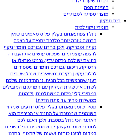
הסרת שיער וגילוח
היגיינת הפה
מוצרי ספיגה למבוגרים
בית וניקיון
חומרי ניקוי לבית
נוזל רצפות
אנחנו בקלין פלוס מאמינים שאין
הרגשה טובה יותר מללכת יחפים על רצפה
נקייה ומבריקה, ולכן בחרנו עבורכם חומרי ניקוי
לרצפה עוצמתיים שפשוט עושים את העבודה.
בין אם יש לכם פרקט עדין, גרניט פורצלן או
קרמיקה, ריכזנו עבורכם חומרים שמסירים
לכלוך עקשן בקלות ומשאירים שובל של ריח
רענן שמרגישים בכל הבית. זו ההזדמנות שלכם
לשדרג את שגרת הניקיון עם המותגים המובילים
במחירי קלין פלוס המשתלמים, וליהנות
ממשלוח מהיר עד פתח הדלת!
מסיר שומנים
אנחנו בקלין פלוס יודעים שניקוי
השומנים שנצטברו על התנור או הכיריים הוא
האתגר הכי גדול במטבח, ולכן דאגנו לכם
למסירי שומן מקצועיים שממיסים הכל בשניות.
במקום לבזבז כוחות ושעות של קרצוף, בחרנו