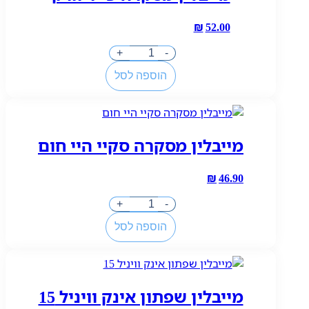
188
₪
52.00
כמות
+
-
של
הוספה לסל
מייבלין
מסקרה
פייר
וורק
מייבלין מסקרה סקיי היי חום
₪
46.90
כמות
+
-
של
הוספה לסל
מייבלין
מסקרה
סקיי
היי
מייבלין שפתון אינק וויניל 15
חום