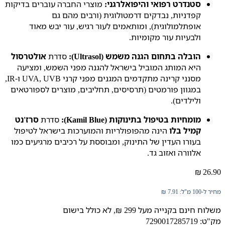
סטנדרט רפואי והיפואלרגני:
מוצרי החברה עוברים בדיקות
קפדניות, נבדקים דרמטולוגית (ורבים מהם גם
אופתלמולוגית), ומותאמים לעור רגיש, עור יבש מאוד
ולבעיות עור מקומיות.
הובלה בתחום הגנה משמש (Ultrasol):
סדרת
אולטרסול
היא המותג המוביל בישראל להגנה מפני השמש, ומציעה
מסנני קרינה מתקדמים המגנים מפני קרני UVA, UVB ו-IR,
במגוון פורמטים (תרסיסים, תחליבים, מוצרים לספורטאים
ולילדים).
מומחיות בטיפול בתינוקות (Kamil Blue):
סדרת
סרז'נט
קמיל בלו
הינה מהפופולריות והמוערכות בישראל לטיפול
בעורו העדין של התינוק, ומבוססת על רכיבים מרגיעים כמו
אלוורה ואזוב גד.
₪
26.90
מחיר ל-100 מ"ל:
7.91
₪
משלוח חינם בקנייה מעל 299 ₪, לא כולל בישום
מק"ט: 7290017285719