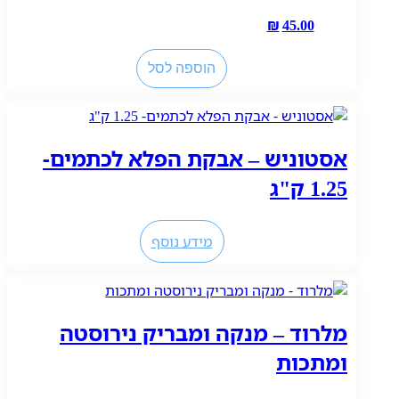
₪
45.00
כמות
הוספה לסל
של
מייבלין
שפתון
אינק
אסטוניש – אבקת הפלא לכתמים-
וויניל
15
1.25 ק"ג
מידע נוסף
מלרוד – מנקה ומבריק נירוסטה
ומתכות