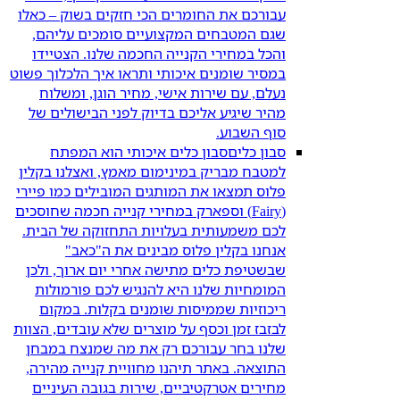
עבורכם את החומרים הכי חזקים בשוק – כאלו
שגם המטבחים המקצועיים סומכים עליהם,
והכל במחירי הקנייה החכמה שלנו. הצטיידו
במסיר שומנים איכותי ותראו איך הלכלוך פשוט
נעלם, עם שירות אישי, מחיר הוגן, ומשלוח
מהיר שיגיע אליכם בדיוק לפני הבישולים של
סוף השבוע.
סבון כלים
סבון כלים איכותי הוא המפתח
למטבח מבריק במינימום מאמץ, ואצלנו בקלין
פלוס תמצאו את המותגים המובילים כמו פיירי
(Fairy) וספארק במחירי קנייה חכמה שחוסכים
לכם משמעותית בעלויות התחזוקה של הבית.
אנחנו בקלין פלוס מבינים את ה"כאב"
שבשטיפת כלים מתישה אחרי יום ארוך, ולכן
המומחיות שלנו היא להנגיש לכם פורמולות
ריכוזיות שממיסות שומנים בקלות. במקום
לבזבז זמן וכסף על מוצרים שלא עובדים, הצוות
שלנו בחר עבורכם רק את מה שמנצח במבחן
התוצאה. באתר תיהנו מחוויית קנייה מהירה,
מחירים אטרקטיביים, שירות בגובה העיניים