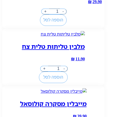
₪
29.90
כמות
+
-
של
הוספה לסל
מלרוד
-
מנקה
ומבריק
מלבין טליתות טלית צח
נירוסטה
ומתכות
₪
11.90
כמות
+
-
של
הוספה לסל
מלבין
טליתות
טלית
צח
מייבלין מסקרה קולוסאל
₪
39.90