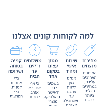
למה לקוחות קונים אצלנו
מחירים
שירות
מגוון
משלוחים
קנייה
מנצחים
אישי
עצום
זריזים
בטוחה
ומהיר
במקום
עד
ושקופה
המותגים
אחד
הבית
האהובים
אנחנו
בלי
עליכם,
כאן
אותיות
בשמים
כי אף
במחירים
ללוות
קטנות,
לגבר
אחד לא
הזולים
אתכם
בלי
ולאישה,
אוהב
ביותר
עד
הפתעות
טואלטיקה,
לחכות
ברשת
שהחבילה
מוצרי
אצלכם
ניקיון