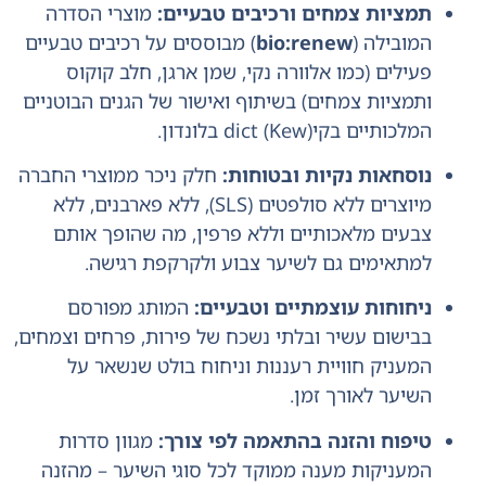
תמציות צמחים ורכיבים טבעיים:
מוצרי הסדרה
המובילה (
bio:renew
) מבוססים על רכיבים טבעיים
פעילים (כמו אלוורה נקי, שמן ארגן, חלב קוקוס
ותמציות צמחים) בשיתוף ואישור של הגנים הבוטניים
המלכותיים בקיdict (Kew) בלונדון.
נוסחאות נקיות ובטוחות:
חלק ניכר ממוצרי החברה
מיוצרים ללא סולפטים (SLS), ללא פארבנים, ללא
צבעים מלאכותיים וללא פרפין, מה שהופך אותם
למתאימים גם לשיער צבוע ולקרקפת רגישה.
ניחוחות עוצמתיים וטבעיים:
המותג מפורסם
בבישום עשיר ובלתי נשכח של פירות, פרחים וצמחים,
המעניק חוויית רעננות וניחוח בולט שנשאר על
השיער לאורך זמן.
טיפוח והזנה בהתאמה לפי צורך:
מגוון סדרות
המעניקות מענה ממוקד לכל סוגי השיער – מהזנה