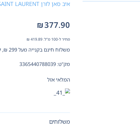
איב סאן לורן YVES SAINT LAURENT
₪
377.90
מחיר ל-100 מ"ל:
419.89
₪
משלוח חינם בקנייה מעל 299 ₪, לא כולל בישום
מק"ט: 3365440788039
המלאי אזל
משלוחים