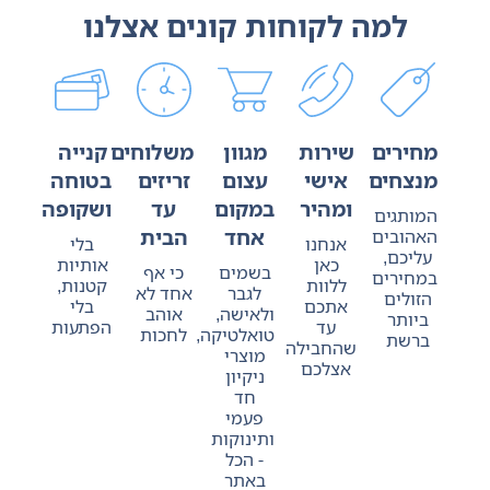
למה לקוחות קונים אצלנו
מחירים
שירות
מגוון
משלוחים
קנייה
מנצחים
אישי
עצום
זריזים
בטוחה
ומהיר
במקום
עד
ושקופה
המותגים
אחד
הבית
האהובים
אנחנו
בלי
עליכם,
כאן
אותיות
בשמים
כי אף
במחירים
ללוות
קטנות,
לגבר
אחד לא
הזולים
אתכם
בלי
ולאישה,
אוהב
ביותר
עד
הפתעות
טואלטיקה,
לחכות
ברשת
שהחבילה
מוצרי
אצלכם
ניקיון
חד
פעמי
ותינוקות
- הכל
באתר