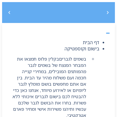
משלוח חינם בקנייה מעל 299 ₪, לא כולל בישום
5% הנחה על הקנייה הראשונה בקוד קופון : START5
דף הבית
בישום וקוסמטיקה
בשמים לגברים
בקלין פלוס תמצאו את
המבחר המנצח של בשמים לגבר
מהמותגים המובילים, במחירי קנייה
חכמה ועם משלוח מהיר עד הבית. בין
אם אתם מחפשים בושם מומלץ לגבר
ליומיום או לאירוע מיוחד, אנחנו כאן כדי
להבטיח לכם בישום לגברים איכותי ללא
פשרות. בחרו את הבושם לגבר שלכם
עכשיו ותיהנו משירות אישי ומחיר פארם
אטרקטיבי.