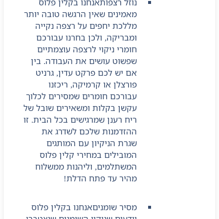
נוזל רצפות
אנחנו בקלין פלוס
מאמינים שאין הרגשה טובה יותר
מללכת יחפים על רצפה נקייה
ומבריקה, ולכן בחרנו עבורכם
חומרי ניקוי לרצפה עוצמתיים
שפשוט עושים את העבודה. בין
אם יש לכם פרקט עדין, גרניט
פורצלן או קרמיקה, ריכזנו
עבורכם חומרים שמסירים לכלוך
עקשן בקלות ומשאירים שובל של
ריח רענן שמרגישים בכל הבית. זו
ההזדמנות שלכם לשדרג את
שגרת הניקיון עם המותגים
המובילים במחירי קלין פלוס
המשתלמים, וליהנות ממשלוח
מהיר עד פתח הדלת!
מסיר שומנים
אנחנו בקלין פלוס
יודעים שניקוי השומנים שנצטברו