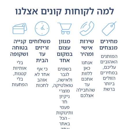
למה לקוחות קונים אצלנו
מחירים
שירות
מגוון
משלוחים
קנייה
מנצחים
אישי
עצום
זריזים
בטוחה
ומהיר
במקום
עד
ושקופה
המותגים
אחד
הבית
האהובים
אנחנו
בלי
עליכם,
כאן
אותיות
בשמים
כי אף
במחירים
ללוות
קטנות,
לגבר
אחד לא
הזולים
אתכם
בלי
ולאישה,
אוהב
ביותר
עד
הפתעות
טואלטיקה,
לחכות
ברשת
שהחבילה
מוצרי
אצלכם
ניקיון
חד
פעמי
ותינוקות
- הכל
באתר