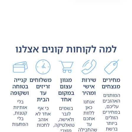
למה לקוחות קונים אצלנו
מחירים
שירות
מגוון
משלוחים
קנייה
מנצחים
אישי
עצום
זריזים
בטוחה
ומהיר
במקום
עד
ושקופה
המותגים
אחד
הבית
האהובים
אנחנו
בלי
עליכם,
כאן
אותיות
בשמים
כי אף
במחירים
ללוות
קטנות,
לגבר
אחד לא
הזולים
אתכם
בלי
ולאישה,
אוהב
ביותר
עד
הפתעות
טואלטיקה,
לחכות
ברשת
שהחבילה
מוצרי