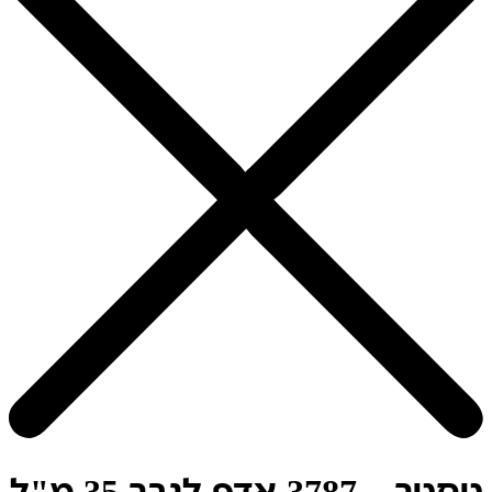
טסטר – 3787 אדפ לגבר 35 מ"ל