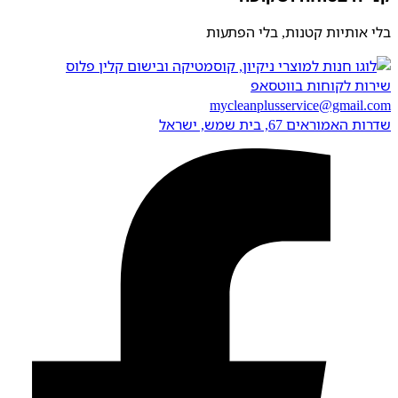
בלי אותיות קטנות, בלי הפתעות
שירות לקוחות בווטסאפ
mycleanplusservice@gmail.com
שדרות האמוראים 67, בית שמש​, ישראל