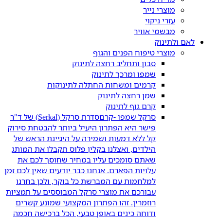
מוצרי נייר
עזרי ניקוי
מבשמי אוויר
לאם ולתינוק
מוצרי טיפוח הפנים והגוף
סבון ותחליב רחצה לתינוק
שמפו ומרכך לתינוק
קרמים ומשחות החתלה לתינוקות
שמן רחצה לתינוק
קרם גוף לתינוק
סרקל שמפו -קרם
סדרת סרקל (Serkal) של ד"ר
פישר היא הפתרון היעיל ביותר להבטחת סירוק
קל ללא דמעות ושמירה על היגיינת הראש של
הילדים, ואצלנו בקלין פלוס תקבלו את המותג
שאתם סומכים עליו במחיר שחוסך לכם את
עלויות הפארם. אנחנו כבר יודעים שאין לכם זמן
למלחמות עם המברשת כל בוקר, ולכן בחרנו
עבורכם את מוצרי סרקל המבוססים על תמציות
רוזמרין. זהו הפתרון המקצועי שמונע קשרים
ודוחה כינים באופן טבעי, הכל ברכישה חכמה