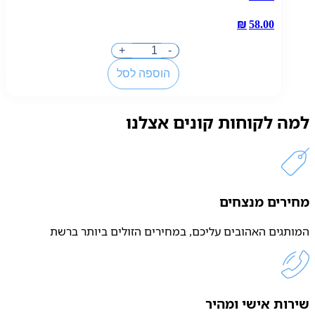
₪
58.00
כמות
+
-
של
הוספה לסל
לוריאל
שפתון
עמיד
למה לקוחות קונים אצלנו
מאט
רזיזטנס
420
מחירים מנצחים
המותגים האהובים עליכם, במחירים הזולים ביותר ברשת
שירות אישי ומהיר