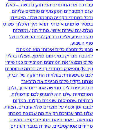
עבורכם את החומרים הכי חזקים בשוק – כאלו
שגם המטבחים המקצועיים סומכים עליהם,
והכל במחירי הקנייה החכמה שלנו. הצטיידו
במסיר שומנים איכותי ותראו איך הלכלוך פשוט
נעלם, עם שירות אישי, מחיר הוגן, ומשלוח
מהיר שיגיע אליכם בדיוק לפני הבישולים של
סוף השבוע.
סבון כלים
סבון כלים איכותי הוא המפתח
למטבח מבריק במינימום מאמץ, ואצלנו בקלין
פלוס תמצאו את המותגים המובילים כמו פיירי
(Fairy) וספארק במחירי קנייה חכמה שחוסכים
לכם משמעותית בעלויות התחזוקה של הבית.
אנחנו בקלין פלוס מבינים את ה"כאב"
שבשטיפת כלים מתישה אחרי יום ארוך, ולכן
המומחיות שלנו היא להנגיש לכם פורמולות
ריכוזיות שממיסות שומנים בקלות. במקום
לבזבז זמן וכסף על מוצרים שלא עובדים, הצוות
שלנו בחר עבורכם רק את מה שמנצח במבחן
התוצאה. באתר תיהנו מחוויית קנייה מהירה,
מחירים אטרקטיביים, שירות בגובה העיניים