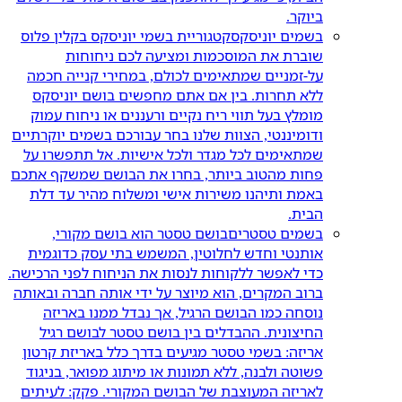
ביוקר.
בשמים יוניסקס
קטגוריית בשמי יוניסקס בקלין פלוס
שוברת את המוסכמות ומציעה לכם ניחוחות
על-זמניים שמתאימים לכולם, במחירי קנייה חכמה
ללא תחרות. בין אם אתם מחפשים בושם יוניסקס
מומלץ בעל תווי ריח נקיים ורעננים או ניחוח עמוק
ודומיננטי, הצוות שלנו בחר עבורכם בשמים יוקרתיים
שמתאימים לכל מגדר ולכל אישיות. אל תתפשרו על
פחות מהטוב ביותר, בחרו את הבושם שמשקף אתכם
באמת ותיהנו משירות אישי ומשלוח מהיר עד דלת
הבית.
בשמים טסטרים
בושם טסטר הוא בושם מקורי,
אותנטי וחדש לחלוטין, המשמש בתי עסק כדוגמית
כדי לאפשר ללקוחות לנסות את הניחוח לפני הרכישה.
ברוב המקרים, הוא מיוצר על ידי אותה חברה ובאותה
נוסחה כמו הבושם הרגיל, אך נבדל ממנו באריזה
החיצונית. ההבדלים בין בושם טסטר לבושם רגיל
אריזה: בשמי טסטר מגיעים בדרך כלל באריזת קרטון
פשוטה ולבנה, ללא תמונות או מיתוג מפואר, בניגוד
לאריזה המעוצבת של הבושם המקורי. פקק: לעיתים