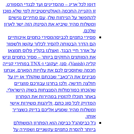
דופן לכל אריג – מהסדינים ועד לבגדי הספורט.
זו הקנייה החכמה האולטימטיבית למי שלא מוכן
להתפשר על הניחוח שלו, עם מחירים נגישים
ומשלוח מהיר שיביא את הפינוק הזה ישר לארון
שלכם.
מסירי כתמים לכביסה
מסירי כתמים איכותיים
הם הדרך הבטוחה להסיר לכלוך עקשן ולשמור
על אורך חיי הבגד, ואצלנו בקלין פלוס תמצאו
את המותגים החזקים ביותר – מסיר כתמים וניש
קליה (Vanish), סנו, יעקובי ו-TNX במחירי קנייה
חכמה שחוסכים לכם את עלויות הפארם. אנחנו
מבינים את ה"כאב" שבכתם שוקולד או יין על
חולצה חדשה, ולכן בחרנו עבורכם מוצרים
שהוכחו כפורמולות המנצחות בשוק הישראלי.
באתר תוכלו להזמין במהירות את הפתרון
המדויק לכל סוג כתם, וליהנות משירות אישי
ומשלוח מהיר שמגיע אליכם בדיוק כשצריך
אותו.
ג'ל כביסה
ג'ל כביסה הוא הפתרון המשתלם
ביותר להסרת כתמים עקשניים ושמירה על