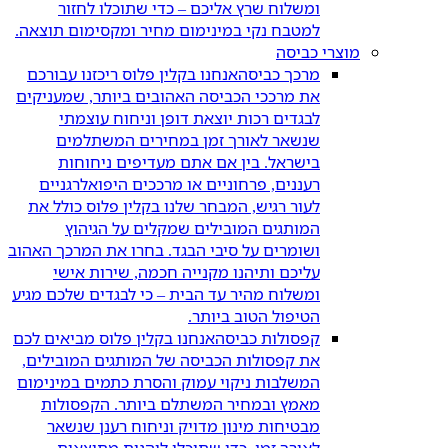
ומשלוח שרץ אליכם – כדי שתוכלו לחזור
למטבח נקי במינימום מחיר ומקסימום תוצאה.
מוצרי כביסה
מרכך כביסה
אנחנו בקלין פלוס ריכזנו עבורכם
את מרככי הכביסה האהובים ביותר, שמעניקים
לבגדים רכות יוצאת דופן וניחוח עוצמתי
שנשאר לאורך זמן במחירים המשתלמים
בישראל. בין אם אתם מעדיפים ניחוחות
רעננים, פרחוניים או מרככים היפואלרגניים
לעור רגיש, המבחר שלנו בקלין פלוס כולל את
המותגים המובילים שמקלים על הגיהוץ
ושומרים על סיבי הבגד. בחרו את המרכך האהוב
עליכם ותיהנו מקנייה חכמה, שירות אישי
ומשלוח מהיר עד הבית – כי לבגדים שלכם מגיע
הטיפול הטוב ביותר.
קפסולות כביסה
אנחנו בקלין פלוס מביאים לכם
את קפסולות הכביסה של המותגים המובילים,
המשלבות ניקוי עמוק והסרת כתמים במינימום
מאמץ ובמחיר המשתלם ביותר. הקפסולות
מבטיחות מינון מדויק וניחוח רענן שנשאר
לאורך זמן, כדי שתוכלו ליהנות מתוצאות