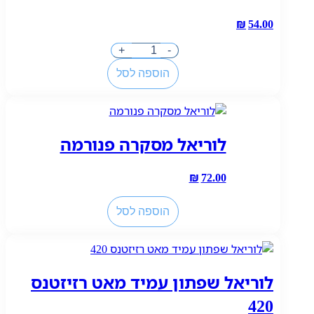
₪
54.00
כמות
+
-
של
הוספה לסל
לוריאל
מסקרה
טלסקופיק
ליפט
לוריאל מסקרה פנורמה
שחור
₪
72.00
כמות
הוספה לסל
של
לוריאל
מסקרה
פנורמה
לוריאל שפתון עמיד מאט רזיזטנס
420