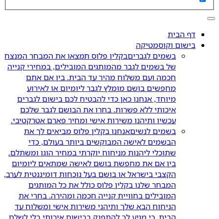
דף הבית
בישום וקוסמטיקה
בשמים לגברים
בקלין פלוס תמצאו את המבחר המנצח
של בשמים לגבר מהמותגים המובילים, במחירי קנייה
חכמה ועם משלוח מהיר עד הבית. בין אם אתם
מחפשים בושם מומלץ לגבר ליומיום או לאירוע
מיוחד, אנחנו כאן כדי להבטיח לכם בישום לגברים
איכותי ללא פשרות. בחרו את הבושם לגבר שלכם
עכשיו ותיהנו משירות אישי ומחיר פארם אטרקטיבי.
בשמים לנשים
אנחנו בקלין פלוס מביאים לך את
הבשמים לאישה המבוקשים ביותר בעולם, כדי
שתוכלי ליהנות מניחוח יוקרתי במחיר הוגן ומשתלם.
בין אם את מחפשת בושם לאישה שמתאים ליומיום
הקצבי בישראל או בושם בעל נוכחות דומיננטית לערב,
המבחר שלנו בקלין פלוס כולל את כל המותגים
המובילים בחוויית קנייה חכמה ומהירה. בחרי את
הניחוח הבא שלך ותיהני משירות אישי ומשלוח עד
הבית, כי מגיע לך להתפנק בבישום איכותי בלי לשלם