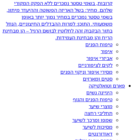
קרובות, בשמי טסטר נמכרים ללא הפקק המקורי
שלהם. מחיר: בשל האריזה הפשוטה וההיעדר מיתוג,
בשמי טסטר נמכרים במחיר נמוך יותר באופן
משמעותי. התוכן: למרות ההבדלים החיצוניים, הנוזל
בתוך הבקבוק זהה לחלוטין לבושם הרגיל – הן מבחינת
הריח והן מבחינת העמידות.
טיפוח הפנים
איפור
אביזרי איפור
לקים לציפורניים
מסירי איפור וניקוי הפנים
סטים ומארזים
פארם וטואלטיקה
היגיינה נשים
טיפוח הפנים והגוף
מוצרי שיער
תחליבי רחצה
שמפו ומרכך לשיער
מסיכות לשיער
דאודורנטים