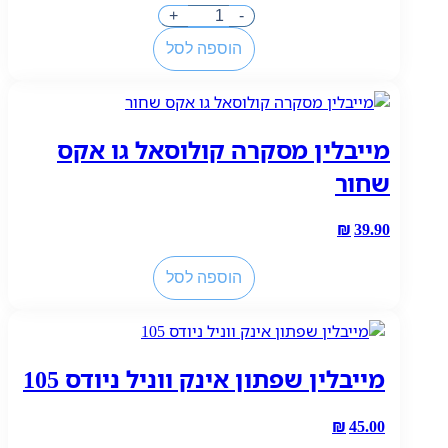
כמות
+
-
של
הוספה לסל
לוריאל
שפתון
עמיד
מאט
מייבלין מסקרה קולוסאל גו אקס
רזיזטנס
500
שחור
₪
39.90
כמות
הוספה לסל
של
מייבלין
מסקרה
קולוסאל
מייבלין שפתון אינק ווניל ניודס 105
גו
אקס
שחור
₪
45.00