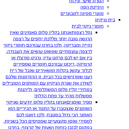
הסרת שיער וגילוח
היגיינת הפה
מוצרי ספיגה למבוגרים
בית וניקיון
חומרי ניקוי לבית
נוזל רצפות
אנחנו בקלין פלוס מאמינים שאין
הרגשה טובה יותר מללכת יחפים על רצפה
נקייה ומבריקה, ולכן בחרנו עבורכם חומרי ניקוי
לרצפה עוצמתיים שפשוט עושים את העבודה.
בין אם יש לכם פרקט עדין, גרניט פורצלן או
קרמיקה, ריכזנו עבורכם חומרים שמסירים
לכלוך עקשן בקלות ומשאירים שובל של ריח
רענן שמרגישים בכל הבית. זו ההזדמנות שלכם
לשדרג את שגרת הניקיון עם המותגים המובילים
במחירי קלין פלוס המשתלמים, וליהנות
ממשלוח מהיר עד פתח הדלת!
מסיר שומנים
אנחנו בקלין פלוס יודעים שניקוי
השומנים שנצטברו על התנור או הכיריים הוא
האתגר הכי גדול במטבח, ולכן דאגנו לכם
למסירי שומן מקצועיים שממיסים הכל בשניות.
במקום לבזבז כוחות ושעות של קרצוף, בחרנו