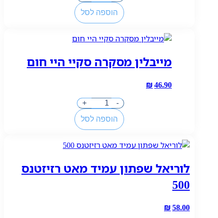
של
הוספה לסל
לור
שפתון
קולוריש
סלים
מייבלין מסקרה סקיי היי חום
מאט
346
₪
46.90
כמות
+
-
של
הוספה לסל
מייבלין
מסקרה
סקיי
היי
לוריאל שפתון עמיד מאט רזיזטנס
חום
500
₪
58.00