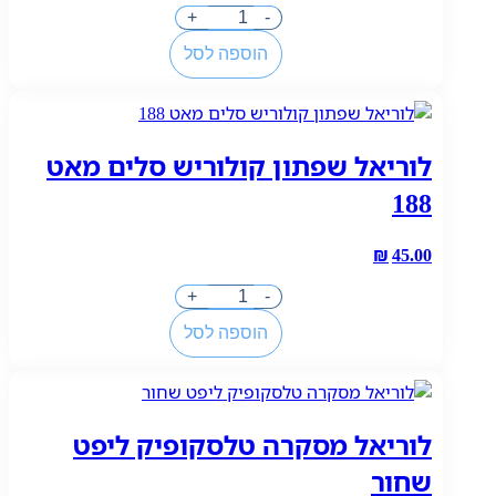
כמות
+
-
של
הוספה לסל
מייבלין
שפתון
אינק
ווניל
לוריאל שפתון קולוריש סלים מאט
ניודס
105
188
₪
45.00
כמות
+
-
של
הוספה לסל
לוריאל
שפתון
קולוריש
סלים
לוריאל מסקרה טלסקופיק ליפט
מאט
188
שחור