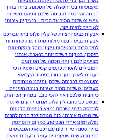
מקצועיות בכל הפעלה של המכונה. בחרו בדרך
הנוחה והחכמה לכביסה שלכם ותיהנו משירות
אישי ומשלוח מהיר עד הבית – כי ניקיון איכותי
לא חייב להיות יקר.
אבקות כביסה
הצוות של קלין פלוס בחר עבורכם
אבקות כביסה בפורמולות מתקדמות שחודרות
לסיב הבגד ומבטיחות ניקיון בוהק במקסימום
חיסכון. במקום לשלם יותר בפארם, אנחנו
מציעים לכם קנייה חכמה של המותגים
המובילים להסרת כתמים קשים ושמירה על
רעננות לאורך זמן. בחרו בפתרון הקלאסי
והעוצמתי לכביסה שלכם, ותיהנו ממחירים
מעולים, משלוח מהיר ושירות בגובה העיניים –
כי הבית שלכם ראוי להכי טוב, ובמחיר הכי הוגן.
מבשם כביסה
בקלין פלוס אנחנו יודעים שהסוד
לכביסה בלתי נשכחת נמצא בטיפות הקטנות
של מבשם איכותי, כזה שגורם לכל הבית להריח
נפלא ימים אחרי הכביסה. במקום להסתפק
בריח סטנדרטי, ריכזנו עבורכם את המבשמים
הכי מבוקשים שמעניקים עומק ורעננות יוצאת