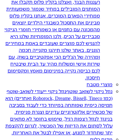
רעננות הבגד, ואצלנו בקלין פלוס תקבלו את
המותגים המובילים במחיר שנמוך משמעותית
ממחירי הפארם המוכרים. אנחנו בקלין פלוס
מבינים את התסכול כשבגדי הילדים יוצאים
מהמכונה עם כתמים או כשמחירי חומרי הניקוי
מכבידים על הכיס, ולכן המומחיות שלנו היא
להנגיש לכם מוצרים שעובדים באמת במחירים
הוגנים. באתר שלנו תיהנו מקנייה חכמה
ומהירה של הג'לים הכי אפקטיביים בשוק, עם
שירות אישי ומשלוח מהיר עד הבית שיבטיח
לכם כביסה נקייה במינימום מאמץ ומקסימום
חיסכון.
מוצרי מטבח
נוזל ניקוי לשואב שוטף
נוזל ניקוי ייעודי לשואב-שוטף
(כמו Roborock, Dreame, Bissell, Tineco ואחרים) הוא
תמיסה כימית שפותחה במיוחד כדי לעבוד בסביבה
של מכשירים אלקטרוניים עדינים וצנרת פנימית.
בניגוד לנוזל רצפות רגיל, שימוש בחומר לא מתאים
עלול לסתום את הדיזות של המכשיר, לגרום להקצפת
יתר שתחדור למנוע, או אפילו לבטל את האחריות.
מדיח כלים