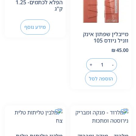
הפלא לכתמים- 1.25
ק"ג
מידע נוסף
מייבלין שפתון אינק
ווניל ניודס 105
₪
45.00
+
-
הוספה לסל