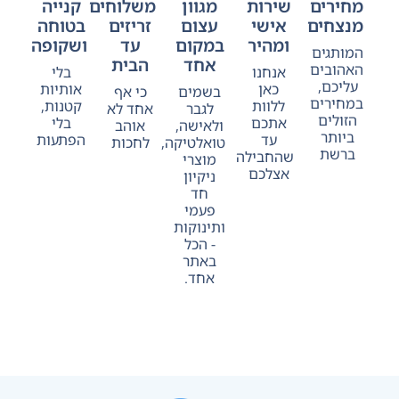
מחירים
שירות
מגוון
משלוחים
קנייה
מנצחים
אישי
עצום
זריזים
בטוחה
ומהיר
במקום
עד
ושקופה
המותגים
אחד
הבית
האהובים
אנחנו
בלי
עליכם,
כאן
אותיות
בשמים
כי אף
במחירים
ללוות
קטנות,
לגבר
אחד לא
הזולים
אתכם
בלי
ולאישה,
אוהב
ביותר
עד
הפתעות
טואלטיקה,
לחכות
ברשת
שהחבילה
מוצרי
אצלכם
ניקיון
חד
פעמי
ותינוקות
- הכל
באתר
אחד.