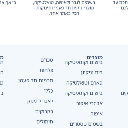
אתכם עד
בשמים לגבר ולאישה, טואלטיקה,
כי אף אח
כם
מוצרי ניקיון חד פעמי ותינוקות -
הכל באתר אחד.
מוצרים
מד
סכו"ם
בישום וקוסמטיקה
תק
צלחות
בית וניקיון
הצ
תבניות חד פעמי
פארם וטואלטיקה
מד
כללי
ים
בישום וקוסמטיקה
בי
לאם ולתינוק
אביזרי איפור
בקבוקים
איפור
חיתולים
בשמים טסטרים