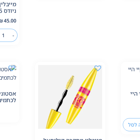
מייבלין
ניודס 105
₪
45.00
-
היי
אסטוני
לכתמים- 1.25
 לסל