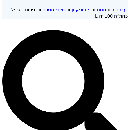
דף הבית
»
חנות
»
בית וניקיון
»
מוצרי מטבח
»
כפפות ניטריל
כחולות 100 יח L