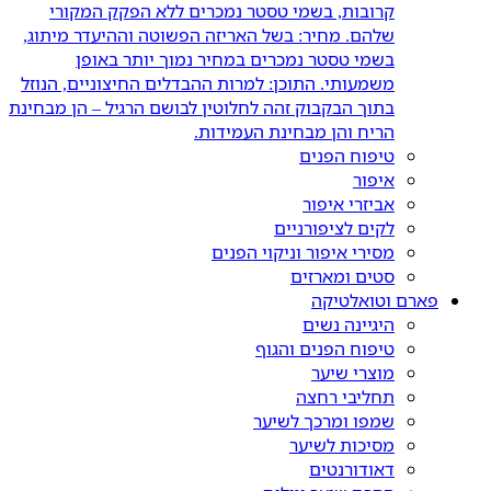
קרובות, בשמי טסטר נמכרים ללא הפקק המקורי
שלהם. מחיר: בשל האריזה הפשוטה וההיעדר מיתוג,
בשמי טסטר נמכרים במחיר נמוך יותר באופן
משמעותי. התוכן: למרות ההבדלים החיצוניים, הנוזל
בתוך הבקבוק זהה לחלוטין לבושם הרגיל – הן מבחינת
הריח והן מבחינת העמידות.
טיפוח הפנים
איפור
אביזרי איפור
לקים לציפורניים
מסירי איפור וניקוי הפנים
סטים ומארזים
פארם וטואלטיקה
היגיינה נשים
טיפוח הפנים והגוף
מוצרי שיער
תחליבי רחצה
שמפו ומרכך לשיער
מסיכות לשיער
דאודורנטים