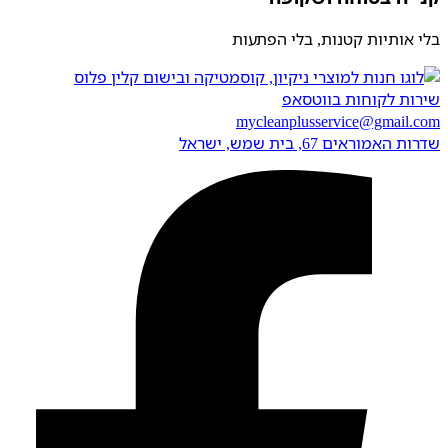
בלי אותיות קטנות, בלי הפתעות
שירות לקוחות בווטסאפ
mycleanplusservice@gmail.com
שדרות האמוראים 67, בית שמש​, ישראל