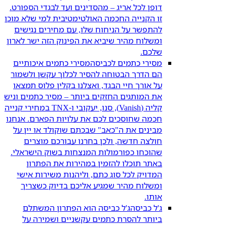
דופן לכל אריג – מהסדינים ועד לבגדי הספורט.
זו הקנייה החכמה האולטימטיבית למי שלא מוכן
להתפשר על הניחוח שלו, עם מחירים נגישים
ומשלוח מהיר שיביא את הפינוק הזה ישר לארון
שלכם.
מסירי כתמים לכביסה
מסירי כתמים איכותיים
הם הדרך הבטוחה להסיר לכלוך עקשן ולשמור
על אורך חיי הבגד, ואצלנו בקלין פלוס תמצאו
את המותגים החזקים ביותר – מסיר כתמים וניש
קליה (Vanish), סנו, יעקובי ו-TNX במחירי קנייה
חכמה שחוסכים לכם את עלויות הפארם. אנחנו
מבינים את ה"כאב" שבכתם שוקולד או יין על
חולצה חדשה, ולכן בחרנו עבורכם מוצרים
שהוכחו כפורמולות המנצחות בשוק הישראלי.
באתר תוכלו להזמין במהירות את הפתרון
המדויק לכל סוג כתם, וליהנות משירות אישי
ומשלוח מהיר שמגיע אליכם בדיוק כשצריך
אותו.
ג'ל כביסה
ג'ל כביסה הוא הפתרון המשתלם
ביותר להסרת כתמים עקשניים ושמירה על