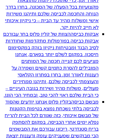
מקצועיות בכל הפעלה של המכונה. בחרו בדרך
הנוחה והחכמה לכביסה שלכם ותיהנו משירות
אישי ומשלוח מהיר עד הבית – כי ניקיון איכותי
לא חייב להיות יקר.
אבקות כביסה
הצוות של קלין פלוס בחר עבורכם
אבקות כביסה בפורמולות מתקדמות שחודרות
לסיב הבגד ומבטיחות ניקיון בוהק במקסימום
חיסכון. במקום לשלם יותר בפארם, אנחנו
מציעים לכם קנייה חכמה של המותגים
המובילים להסרת כתמים קשים ושמירה על
רעננות לאורך זמן. בחרו בפתרון הקלאסי
והעוצמתי לכביסה שלכם, ותיהנו ממחירים
מעולים, משלוח מהיר ושירות בגובה העיניים –
כי הבית שלכם ראוי להכי טוב, ובמחיר הכי הוגן.
מבשם כביסה
בקלין פלוס אנחנו יודעים שהסוד
לכביסה בלתי נשכחת נמצא בטיפות הקטנות
של מבשם איכותי, כזה שגורם לכל הבית להריח
נפלא ימים אחרי הכביסה. במקום להסתפק
בריח סטנדרטי, ריכזנו עבורכם את המבשמים
הכי מבוקשים שמעניקים עומק ורעננות יוצאת