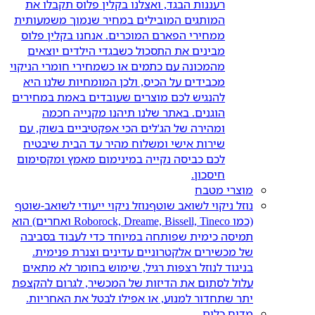
רעננות הבגד, ואצלנו בקלין פלוס תקבלו את
המותגים המובילים במחיר שנמוך משמעותית
ממחירי הפארם המוכרים. אנחנו בקלין פלוס
מבינים את התסכול כשבגדי הילדים יוצאים
מהמכונה עם כתמים או כשמחירי חומרי הניקוי
מכבידים על הכיס, ולכן המומחיות שלנו היא
להנגיש לכם מוצרים שעובדים באמת במחירים
הוגנים. באתר שלנו תיהנו מקנייה חכמה
ומהירה של הג'לים הכי אפקטיביים בשוק, עם
שירות אישי ומשלוח מהיר עד הבית שיבטיח
לכם כביסה נקייה במינימום מאמץ ומקסימום
חיסכון.
מוצרי מטבח
נוזל ניקוי לשואב שוטף
נוזל ניקוי ייעודי לשואב-שוטף
(כמו Roborock, Dreame, Bissell, Tineco ואחרים) הוא
תמיסה כימית שפותחה במיוחד כדי לעבוד בסביבה
של מכשירים אלקטרוניים עדינים וצנרת פנימית.
בניגוד לנוזל רצפות רגיל, שימוש בחומר לא מתאים
עלול לסתום את הדיזות של המכשיר, לגרום להקצפת
יתר שתחדור למנוע, או אפילו לבטל את האחריות.
מדיח כלים