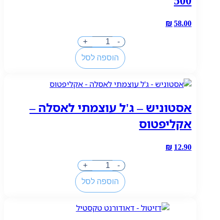
₪
58.00
כמות
+
-
של
הוספה לסל
לוריאל
שפתון
עמיד
מאט
אסטוניש – ג'ל עוצמתי לאסלה –
רזיזטנס
500
אקליפטוס
₪
12.90
כמות
+
-
של
הוספה לסל
אסטוניש
-
ג'ל
עוצמתי