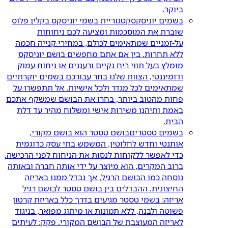
ביוקר.
בשמים יוניסקס
קטגוריית בשמי יוניסקס בקלין פלוס
שוברת את המוסכמות ומציעה לכם ניחוחות
על-זמניים שמתאימים לכולם, במחירי קנייה חכמה
ללא תחרות. בין אם אתם מחפשים בושם יוניסקס
מומלץ בעל תווי ריח נקיים ורעננים או ניחוח עמוק
ודומיננטי, הצוות שלנו בחר עבורכם בשמים יוקרתיים
שמתאימים לכל מגדר ולכל אישיות. אל תתפשרו על
פחות מהטוב ביותר, בחרו את הבושם שמשקף אתכם
באמת ותיהנו משירות אישי ומשלוח מהיר עד דלת
הבית.
בשמים טסטרים
בושם טסטר הוא בושם מקורי,
אותנטי וחדש לחלוטין, המשמש בתי עסק כדוגמית
כדי לאפשר ללקוחות לנסות את הניחוח לפני הרכישה.
ברוב המקרים, הוא מיוצר על ידי אותה חברה ובאותה
נוסחה כמו הבושם הרגיל, אך נבדל ממנו באריזה
החיצונית. ההבדלים בין בושם טסטר לבושם רגיל
אריזה: בשמי טסטר מגיעים בדרך כלל באריזת קרטון
פשוטה ולבנה, ללא תמונות או מיתוג מפואר, בניגוד
לאריזה המעוצבת של הבושם המקורי. פקק: לעיתים