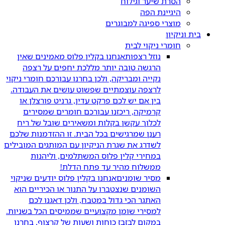
הסרת שיער וגילוח
היגיינת הפה
מוצרי ספיגה למבוגרים
בית וניקיון
חומרי ניקוי לבית
נוזל רצפות
אנחנו בקלין פלוס מאמינים שאין
הרגשה טובה יותר מללכת יחפים על רצפה
נקייה ומבריקה, ולכן בחרנו עבורכם חומרי ניקוי
לרצפה עוצמתיים שפשוט עושים את העבודה.
בין אם יש לכם פרקט עדין, גרניט פורצלן או
קרמיקה, ריכזנו עבורכם חומרים שמסירים
לכלוך עקשן בקלות ומשאירים שובל של ריח
רענן שמרגישים בכל הבית. זו ההזדמנות שלכם
לשדרג את שגרת הניקיון עם המותגים המובילים
במחירי קלין פלוס המשתלמים, וליהנות
ממשלוח מהיר עד פתח הדלת!
מסיר שומנים
אנחנו בקלין פלוס יודעים שניקוי
השומנים שנצטברו על התנור או הכיריים הוא
האתגר הכי גדול במטבח, ולכן דאגנו לכם
למסירי שומן מקצועיים שממיסים הכל בשניות.
במקום לבזבז כוחות ושעות של קרצוף, בחרנו