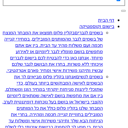
דף הבית
בישום וקוסמטיקה
בשמים לגברים
בקלין פלוס תמצאו את המבחר המנצח
של בשמים לגבר מהמותגים המובילים, במחירי קנייה
חכמה ועם משלוח מהיר עד הבית. בין אם אתם
מחפשים בושם מומלץ לגבר ליומיום או לאירוע
מיוחד, אנחנו כאן כדי להבטיח לכם בישום לגברים
איכותי ללא פשרות. בחרו את הבושם לגבר שלכם
עכשיו ותיהנו משירות אישי ומחיר פארם אטרקטיבי.
בשמים לנשים
אנחנו בקלין פלוס מביאים לך את
הבשמים לאישה המבוקשים ביותר בעולם, כדי
שתוכלי ליהנות מניחוח יוקרתי במחיר הוגן ומשתלם.
בין אם את מחפשת בושם לאישה שמתאים ליומיום
הקצבי בישראל או בושם בעל נוכחות דומיננטית לערב,
המבחר שלנו בקלין פלוס כולל את כל המותגים
המובילים בחוויית קנייה חכמה ומהירה. בחרי את
הניחוח הבא שלך ותיהני משירות אישי ומשלוח עד
הבית, כי מגיע לך להתפנק בבישום איכותי בלי לשלם