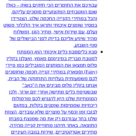
עבורכם את החומרים הכי חזקים בשוק – כאלו
שגם המטבחים המקצועיים סומכים עליהם,
והכל במחירי הקנייה החכמה שלנו. הצטיידו
במסיר שומנים איכותי ותראו איך הלכלוך פשוט
נעלם, עם שירות אישי, מחיר הוגן, ומשלוח
מהיר שיגיע אליכם בדיוק לפני הבישולים של
סוף השבוע.
סבון כלים
סבון כלים איכותי הוא המפתח
למטבח מבריק במינימום מאמץ, ואצלנו בקלין
פלוס תמצאו את המותגים המובילים כמו פיירי
(Fairy) וספארק במחירי קנייה חכמה שחוסכים
לכם משמעותית בעלויות התחזוקה של הבית.
אנחנו בקלין פלוס מבינים את ה"כאב"
שבשטיפת כלים מתישה אחרי יום ארוך, ולכן
המומחיות שלנו היא להנגיש לכם פורמולות
ריכוזיות שממיסות שומנים בקלות. במקום
לבזבז זמן וכסף על מוצרים שלא עובדים, הצוות
שלנו בחר עבורכם רק את מה שמנצח במבחן
התוצאה. באתר תיהנו מחוויית קנייה מהירה,
מחירים אטרקטיביים, שירות בגובה העיניים