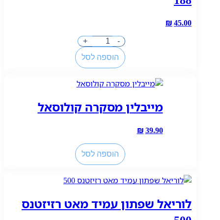
₪
45.00
כמות
+
-
של
הוספה לסל
לוריאל
שפתון
קולוריש
סלים
מייבלין מסקרה קולוסאל
מאט
188
₪
39.90
כמות
הוספה לסל
של
מייבלין
מסקרה
קולוסאל
לוריאל שפתון עמיד מאט רזיזטנס
500