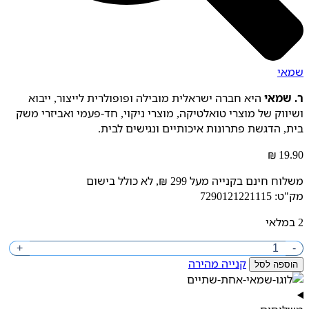
שמאי
ר. שמאי
היא חברה ישראלית מובילה ופופולרית לייצור,
ייבוא
ושיווק של מוצרי טואלטיקה,
מוצרי ניקוי,
חד-פעמי ואביזרי משק
בית,
הדגשת פתרונות איכותיים ונגישים לבית.
₪
19.90
משלוח חינם בקנייה מעל 299 ₪, לא כולל בישום
מק"ט: 7290121221115
2 במלאי
מות
+
-
ל
קנייה מהירה
הוספה לסל
פפות
יטריל
חולות