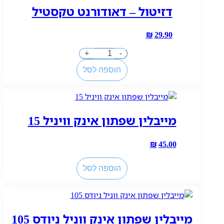
דזיטול – דאודורנט טקסטיל
לאסלה
-
אקליפטוס
₪
29.90
כמות
+
-
של
הוספה לסל
דזיטול
-
דאודורנט
טקסטיל
מייבלין שפתון אינק וויניל 15
₪
45.00
כמות
הוספה לסל
של
מייבלין
שפתון
אינק
מייבלין שפתון אינק ווניל ניודס 105
וויניל