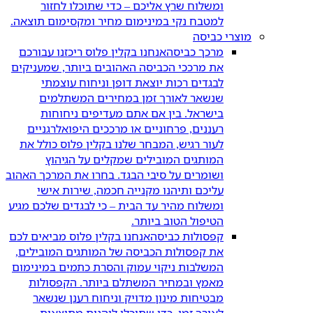
ומשלוח שרץ אליכם – כדי שתוכלו לחזור
למטבח נקי במינימום מחיר ומקסימום תוצאה.
מוצרי כביסה
מרכך כביסה
אנחנו בקלין פלוס ריכזנו עבורכם
את מרככי הכביסה האהובים ביותר, שמעניקים
לבגדים רכות יוצאת דופן וניחוח עוצמתי
שנשאר לאורך זמן במחירים המשתלמים
בישראל. בין אם אתם מעדיפים ניחוחות
רעננים, פרחוניים או מרככים היפואלרגניים
לעור רגיש, המבחר שלנו בקלין פלוס כולל את
המותגים המובילים שמקלים על הגיהוץ
ושומרים על סיבי הבגד. בחרו את המרכך האהוב
עליכם ותיהנו מקנייה חכמה, שירות אישי
ומשלוח מהיר עד הבית – כי לבגדים שלכם מגיע
הטיפול הטוב ביותר.
קפסולות כביסה
אנחנו בקלין פלוס מביאים לכם
את קפסולות הכביסה של המותגים המובילים,
המשלבות ניקוי עמוק והסרת כתמים במינימום
מאמץ ובמחיר המשתלם ביותר. הקפסולות
מבטיחות מינון מדויק וניחוח רענן שנשאר
לאורך זמן, כדי שתוכלו ליהנות מתוצאות