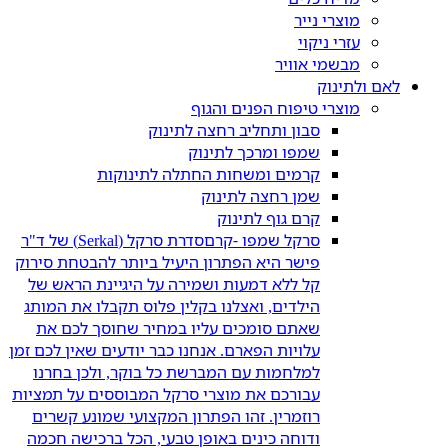
מוצרי נייר
עזרי ניקוי
מבשמי אוויר
לאם ולתינוק
מוצרי טיפוח הפנים והגוף
סבון ותחליב רחצה לתינוק
שמפו ומרכך לתינוק
קרמים ומשחות החתלה לתינוקות
שמן רחצה לתינוק
קרם גוף לתינוק
סרקל שמפו -קרם
סדרת סרקל (Serkal) של ד"ר
פישר היא הפתרון היעיל ביותר להבטחת סירוק
קל ללא דמעות ושמירה על היגיינת הראש של
הילדים, ואצלנו בקלין פלוס תקבלו את המותג
שאתם סומכים עליו במחיר שחוסך לכם את
עלויות הפארם. אנחנו כבר יודעים שאין לכם זמן
למלחמות עם המברשת כל בוקר, ולכן בחרנו
עבורכם את מוצרי סרקל המבוססים על תמציות
רוזמרין. זהו הפתרון המקצועי שמונע קשרים
ודוחה כינים באופן טבעי, הכל ברכישה חכמה