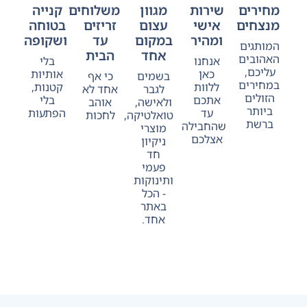
מחירים
שירות
מגוון
משלוחים
קנייה
מנצחים
אישי
עצום
זריזים
בטוחה
ומהיר
במקום
עד
ושקופה
המותגים
אחד
הבית
האהובים
אנחנו
בלי
עליכם,
כאן
אותיות
בשמים
כי אף
במחירים
ללוות
קטנות,
לגבר
אחד לא
הזולים
אתכם
בלי
ולאישה,
אוהב
ביותר
עד
הפתעות
טואלטיקה,
לחכות
ברשת
שהחבילה
מוצרי
אצלכם
ניקיון
חד
פעמי
ותינוקות
- הכל
באתר
אחד.