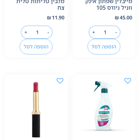
מייבלין שפתון אינק
מלבין טליתות טלית
ווניל ניודס 105
צח
₪
11.90
₪
45.00
+
-
+
-
הוספה לסל
הוספה לסל