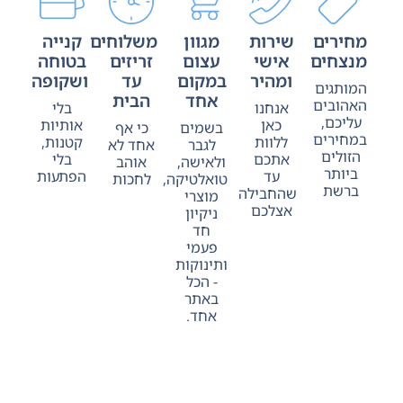
מחירים
שירות
מגוון
משלוחים
קנייה
מנצחים
אישי
עצום
זריזים
בטוחה
ומהיר
במקום
עד
ושקופה
המותגים
אחד
הבית
האהובים
אנחנו
בלי
עליכם,
כאן
אותיות
בשמים
כי אף
במחירים
ללוות
קטנות,
לגבר
אחד לא
הזולים
אתכם
בלי
ולאישה,
אוהב
ביותר
עד
הפתעות
טואלטיקה,
לחכות
ברשת
שהחבילה
מוצרי
אצלכם
ניקיון
חד
פעמי
ותינוקות
- הכל
באתר
אחד.