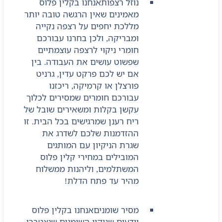
נוזל רצפות
אנחנו בקלין פלוס
מאמינים שאין הרגשה טובה יותר
מללכת יחפים על רצפה נקייה
ומבריקה, ולכן בחרנו עבורכם
חומרי ניקוי לרצפה עוצמתיים
שפשוט עושים את העבודה. בין
אם יש לכם פרקט עדין, גרניט
פורצלן או קרמיקה, ריכזנו
עבורכם חומרים שמסירים לכלוך
עקשן בקלות ומשאירים שובל של
ריח רענן שמרגישים בכל הבית. זו
ההזדמנות שלכם לשדרג את
שגרת הניקיון עם המותגים
המובילים במחירי קלין פלוס
המשתלמים, וליהנות ממשלוח
מהיר עד פתח הדלת!
מסיר שומנים
אנחנו בקלין פלוס
יודעים שניקוי השומנים שנצטברו