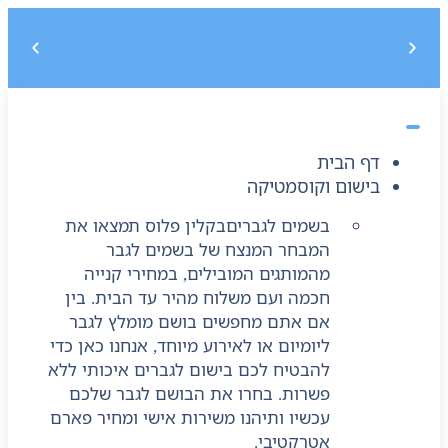
משלוח חינם בקנייה מעל 299 ₪, לא כולל בישום
5% הנחה על הקנייה הראשונה בקוד קופון : START5
דף הבית
בישום וקוסמטיקה
בשמים לגברים
בקלין פלוס תמצאו את
המבחר המנצח של בשמים לגבר
מהמותגים המובילים, במחירי קנייה
חכמה ועם משלוח מהיר עד הבית. בין
אם אתם מחפשים בושם מומלץ לגבר
ליומיום או לאירוע מיוחד, אנחנו כאן כדי
להבטיח לכם בישום לגברים איכותי ללא
פשרות. בחרו את הבושם לגבר שלכם
עכשיו ותיהנו משירות אישי ומחיר פארם
אטרקטיבי.