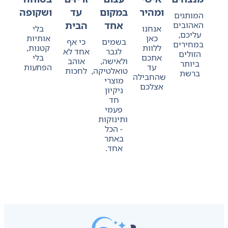
ומהיר
במקום
עד
ושקופה
המותגים
אחד
הבית
האהובים
אנחנו
בלי
עליכם,
כאן
אותיות
בשמים
כי אף
במחירים
ללוות
קטנות,
לגבר
אחד לא
הזולים
אתכם
בלי
ולאישה,
אוהב
ביותר
עד
הפתעות
טואלטיקה,
לחכות
ברשת
שהחבילה
מוצרי
אצלכם
ניקיון
חד
פעמי
ותינוקות
- הכל
באתר
אחד.