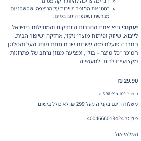
הבריכה צריכה להיות ריקה ממים.
רססו את החומר ישירות על הריצפה, שפשפו עם
מברשת ושטפו היטב במים.
יעקובי
היא אחת החברות הוותיקות והמובילות בישראל
לייבוא, שיווק ופיתוח מוצרי ניקוי, אחזקה ושיפור הבית.
החברה פועלת מזה עשרות שנים תחת מותג העל והסלוגן
המוכר "כל מוצר – בול", ומציעה מגוון נרחב של פתרונות
מקצועיים לבית ולתעשייה.
₪
29.90
מחיר ל-100 מ"ל:
5.98
₪
משלוח חינם בקנייה מעל 299 ₪, לא כולל בישום
מק"ט: 4004666013424
המלאי אזל