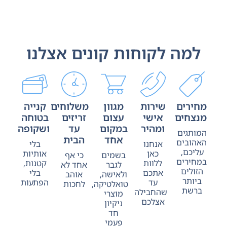
למה לקוחות קונים אצלנו
מחירים
שירות
מגוון
משלוחים
קנייה
מנצחים
אישי
עצום
זריזים
בטוחה
ומהיר
במקום
עד
ושקופה
המותגים
אחד
הבית
האהובים
אנחנו
בלי
עליכם,
כאן
אותיות
בשמים
כי אף
במחירים
ללוות
קטנות,
לגבר
אחד לא
הזולים
אתכם
בלי
ולאישה,
אוהב
ביותר
עד
הפתעות
טואלטיקה,
לחכות
ברשת
שהחבילה
מוצרי
אצלכם
ניקיון
חד
פעמי