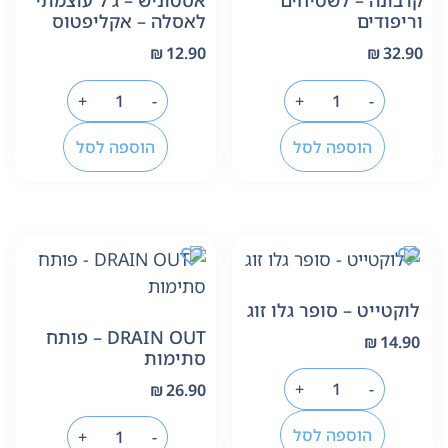
קרבונה – לשטיחים
אסטוניש – ג'ל עוצמתי
וריפודים
לאסלה – אקליפטוס
₪
12.90
₪
32.90
+
-
+
-
הוספה לסל
הוספה לסל
לוקטייט – סופר גלו זוג
DRAIN OUT – פותח
₪
14.90
סתימות
+
-
₪
26.90
הוספה לסל
+
-