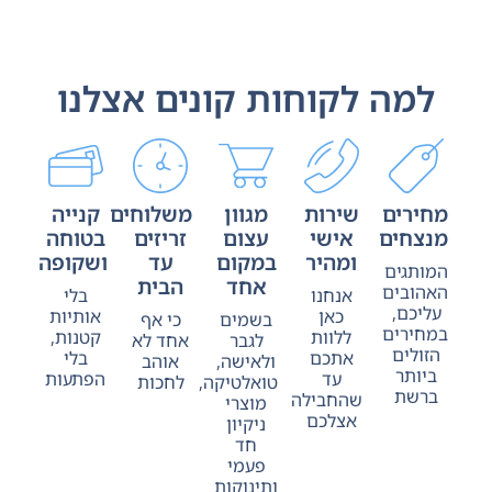
למה לקוחות קונים אצלנו
מחירים
שירות
מגוון
משלוחים
קנייה
מנצחים
אישי
עצום
זריזים
בטוחה
ומהיר
במקום
עד
ושקופה
המותגים
אחד
הבית
האהובים
אנחנו
בלי
עליכם,
כאן
אותיות
בשמים
כי אף
במחירים
ללוות
קטנות,
לגבר
אחד לא
הזולים
אתכם
בלי
ולאישה,
אוהב
ביותר
עד
הפתעות
טואלטיקה,
לחכות
ברשת
שהחבילה
מוצרי
אצלכם
ניקיון
חד
פעמי
ותינוקות