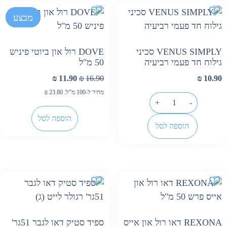
-30%
מבצע
VENUS SIMPLY סכיני
DOVE רול און ביוטי פיניש
גילוח חד פעמי רביעיה
50 מ"ל
₪
11.90
₪
16.90
₪
10.90
מחיר ל-100 מ"ל:
23.80
₪
+
-
הוספה לסל
הוספה לסל
REXONA דאו רול און אייס
ספיד סטיק דאו לגבר 51גר'