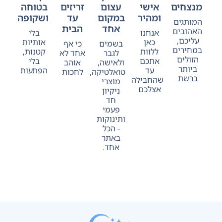
מנצחים
אישי
עצום
זריזים
בטוחה
ומהיר
במקום
עד
ושקופה
המותגים
אחד
הבית
האהובים
אנחנו
בלי
עליכם,
כאן
אותיות
בשמים
כי אף
במחירים
ללוות
קטנות,
לגבר
אחד לא
הזולים
אתכם
בלי
ולאישה,
אוהב
ביותר
עד
הפתעות
טואלטיקה,
לחכות
ברשת
שהחבילה
מוצרי
אצלכם
ניקיון
חד
פעמי
ותינוקות
- הכל
באתר
אחד.