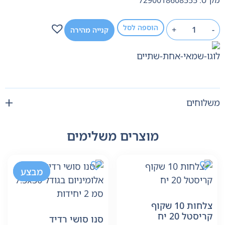
מק"ט: 7290018608555
הוספה לסל
+
-
קנייה מהירה
משלוחים
מוצרים משלימים
-20%
מבצע
צלחות 10 שקוף
קריסטל 20 יח
סנו סושי רדיד