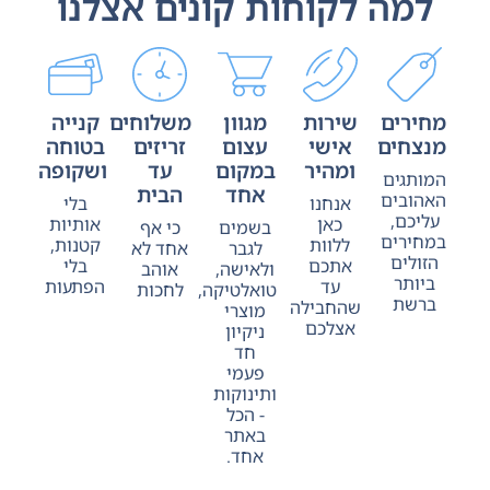
למה לקוחות קונים אצלנו
מחירים
שירות
מגוון
משלוחים
קנייה
מנצחים
אישי
עצום
זריזים
בטוחה
ומהיר
במקום
עד
ושקופה
המותגים
אחד
הבית
האהובים
אנחנו
בלי
עליכם,
כאן
אותיות
בשמים
כי אף
במחירים
ללוות
קטנות,
לגבר
אחד לא
הזולים
אתכם
בלי
ולאישה,
אוהב
ביותר
עד
הפתעות
טואלטיקה,
לחכות
ברשת
שהחבילה
מוצרי
אצלכם
ניקיון
חד
פעמי
ותינוקות
- הכל
באתר
אחד.