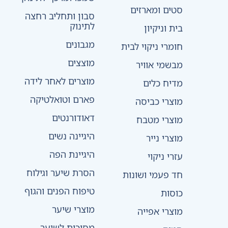
סטים ומארזים
סבון ותחליב רחצה
לתינוק
בית וניקיון
מגבונים
חומרי ניקוי לבית
מוצצים
מבשמי אוויר
מוצרים לאחר לידה
מדיח כלים
פארם וטואלטיקה
מוצרי כביסה
דאודורנטים
מוצרי מטבח
היגיינה נשים
מוצרי נייר
היגיינת הפה
עזרי ניקוי
הסרת שיער וגילוח
חד פעמי ושונות
טיפוח הפנים והגוף
כוסות
מוצרי שיער
מוצרי אפייה
מסיכות לשיער