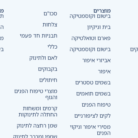
מוצרים
מד
סכו"ם
בישום וקוסמטיקה
תק
צלחות
בית וניקיון
הצ
תבניות חד פעמי
פארם וטואלטיקה
מד
כללי
ים
בישום וקוסמטיקה
בי
לאם ולתינוק
אביזרי איפור
בקבוקים
איפור
חיתולים
בשמים טסטרים
מוצרי טיפוח הפנים
בשמים תואמים
והגוף
טיפוח הפנים
קרמים ומשחות
החתלה לתינוקות
לקים לציפורניים
שמן רחצה לתינוק
מסירי איפור וניקוי
הפנים
שמפו ומרכך לתינוק